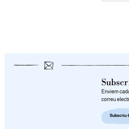
Subscri
Enviem cada 
correu elect
Subscriu-t