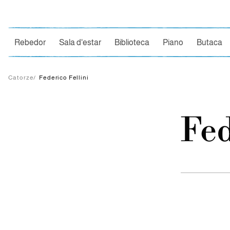
Ce
Rebedor
Sala d'estar
Biblioteca
Piano
Butaca
Catorze
/
Federico Fellini
Fed