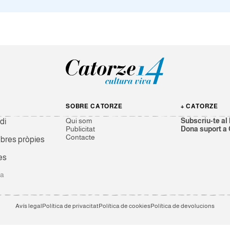
SOBRE CATORZE
+ CATORZE
Qui som
Subscriu-te al 
di
Publicitat
Dona suport a
Contacte
res pròpies
es
ga
Avís legal
Política de privacitat
Política de cookies
Política de devolucions