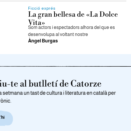
Ficció exprés
La gran bellesa de «La Dolce
Vita»
Som actors i espectadors alhora del que es
desenvolupa al voltant nostre
Àngel Burgas
u-te al butlletí de Catorze
setmana un tast de cultura i literatura en català per
rònic.
’hi