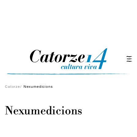
Catorze
/
Nexumedicions
Nexumedicions