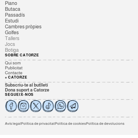
Piano
Butaca
Passadís
Estudi
Cambres pròpies
Golfes
Tallers
Jocs
Botiga
SOBRE CATORZE
Qui som
Publicitat
Contacte
+ CATORZE
Subscriu-te al butlletí
Dona suport a Catorze
SEGUEIX-NOS
Avís legal
Política de privacitat
Política de cookies
Política de devolucions