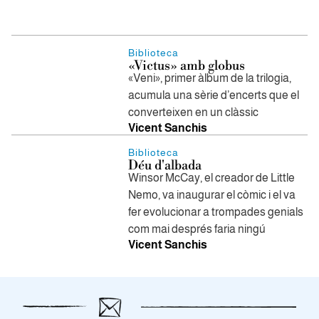
Biblioteca
«Victus» amb globus
«Veni», primer àlbum de la trilogia,
acumula una sèrie d’encerts que el
converteixen en un clàssic
Vicent Sanchis
Biblioteca
Déu d'albada
Winsor McCay, el creador de Little
Nemo, va inaugurar el còmic i el va
fer evolucionar a trompades genials
com mai després faria ningú
Vicent Sanchis