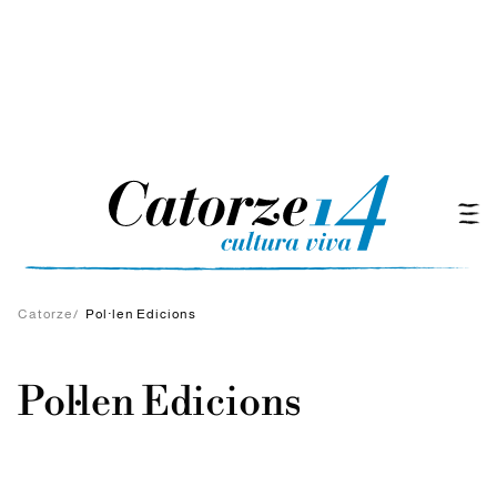
Catorze
/
Pol·len Edicions
Pol·len Edicions