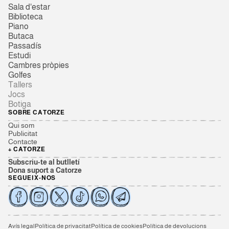
Sala d'estar
Biblioteca
Piano
Butaca
Passadís
Estudi
Cambres pròpies
Golfes
Tallers
Jocs
Botiga
SOBRE CATORZE
Qui som
Publicitat
Contacte
+ CATORZE
Subscriu-te al butlletí
Dona suport a Catorze
SEGUEIX-NOS
Avís legal
Política de privacitat
Política de cookies
Política de devolucions