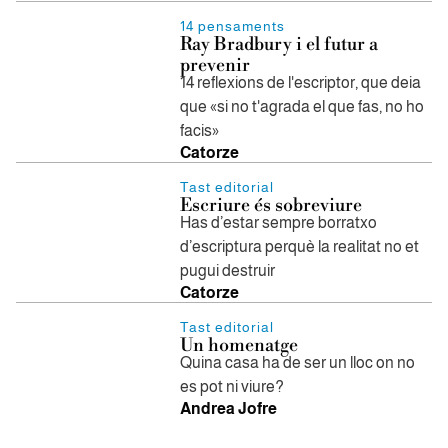
14 pensaments
Ray Bradbury i el futur a
prevenir
14 reflexions de l'escriptor, que deia
que «si no t'agrada el que fas, no ho
facis»
Catorze
Tast editorial
Escriure és sobreviure
Has d’estar sempre borratxo
d’escriptura perquè la realitat no et
pugui destruir
Catorze
Tast editorial
Un homenatge
Quina casa ha de ser un lloc on no
es pot ni viure?
Andrea Jofre