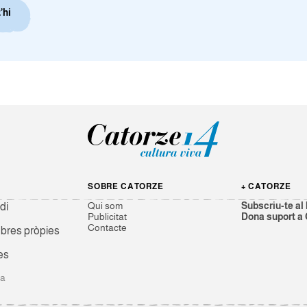
’hi
SOBRE CATORZE
+ CATORZE
Qui som
Subscriu-te al 
di
Publicitat
Dona suport a
Contacte
res pròpies
es
ga