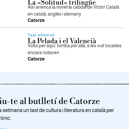
La «Solitud» trilingüe
Així arrenca la novel·la cabdal de Víctor Català
en català, anglès i alemany
Catorze
Tast editorial
La Pelada i el Valencià
Volta per aquí, tomba per allà, a les vuit tocades
encara rodaven
Catorze
u-te al butlletí de Catorze
setmana un tast de cultura i literatura en català per
rònic.