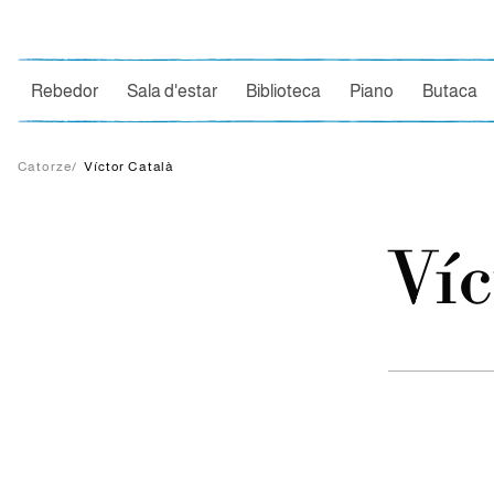
Ce
Rebedor
Sala d'estar
Biblioteca
Piano
Butaca
Catorze
/
Víctor Català
Víc