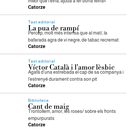
millor que l'eina, ajuda a fer bona feina»
Catorze
Tast editorial
La pua de rampí
Percep, molt més intensa que al matí, la
bafarada agra de vi negre, de tabac recremat
Catorze
Tast editorial
Víctor Català i l'amor lèsbic
Agafà d’una estrebada el cap de sa companya i
l’estrenyé durament contra son pit
Catorze
Biblioteca
Cant de maig
Trontollem, amor, les roses/ sobre els fronts
empurpurats
Catorze