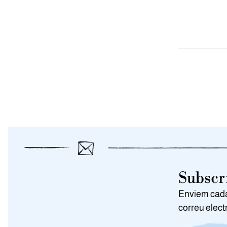
Subscri
Enviem cada 
correu elect