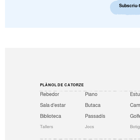
Subscriu-t
PLÀNOL DE CATORZE
Rebedor
Piano
Estu
Sala d'estar
Butaca
Camb
Biblioteca
Passadís
Golf
Tallers
Jocs
Boti