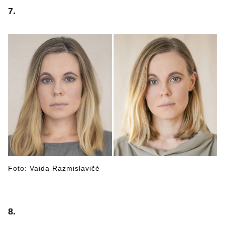
7.
Foto: Vaida Razmislavičė
8.