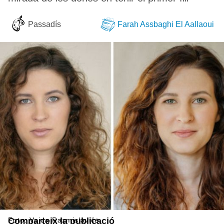
Passadís
Farah Assbaghi El Aallaoui
Foto: Vaida Razmislavičė
Comparteix la publicació