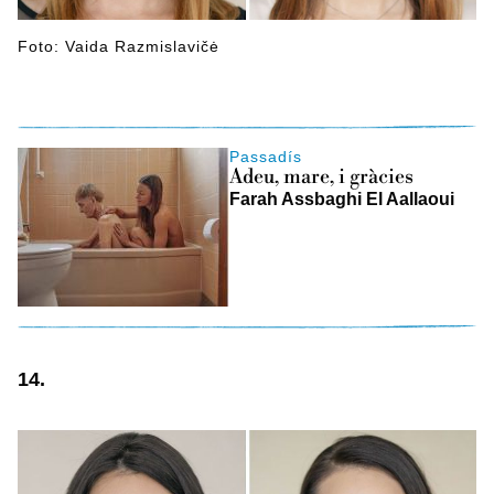
Foto: Vaida Razmislavičė
Passadís
Adeu, mare, i gràcies
Farah Assbaghi El Aallaoui
14.