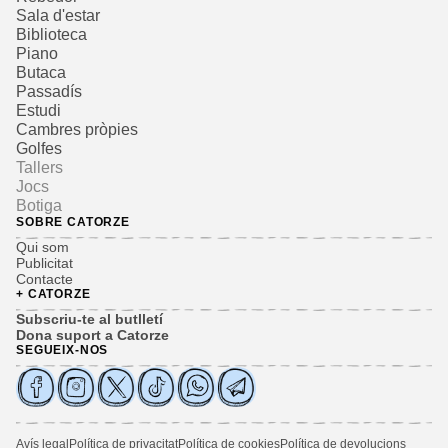
Sala d'estar
Biblioteca
Piano
Butaca
Passadís
Estudi
Cambres pròpies
Golfes
Tallers
Jocs
Botiga
SOBRE CATORZE
Qui som
Publicitat
Contacte
+ CATORZE
Subscriu-te al butlletí
Dona suport a Catorze
SEGUEIX-NOS
Avís legal
Política de privacitat
Política de cookies
Política de devolucions