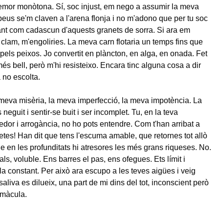
emor monòtona. Sí, soc injust, em nego a assumir la meva
 peus se'm claven a l'arena flonja i no m'adono que per tu soc
cant com cadascun d'aquests granets de sorra. Si ara em
u clam, m'engoliries. La meva carn flotaria un temps fins que
pels peixos. Jo convertit en plàncton, en alga, en onada. Fet
és bell, però m'hi resisteixo. Encara tinc alguna cosa a dir
 no escolta.
a meva misèria, la meva imperfecció, la meva impotència. La
neguit i sentir-se buit i ser incomplet. Tu, en la teva
redor i arrogància, no ho pots entendre. Com t'han arribat a
oetes! Han dit que tens l'escuma amable, que retornes tot allò
e en les profunditats hi atresores les més grans riqueses. No.
fals, voluble. Ens barres el pas, ens ofegues. Ets límit i
la constant. Per això ara escupo a les teves aigües i veig
aliva es dilueix, una part de mi dins del tot, inconscient però
 màcula.