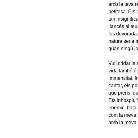
amb la teva r
petitesa. Els
tan insignifi
llancés al te
fos devorada 
natura seria m
quan ningú ja
Vull cridar l
vida també és 
immensitat, f
cantar, els p
que prens, qu
Ets inhòspit, 
enemic, batal
com la meva s
amb la meva