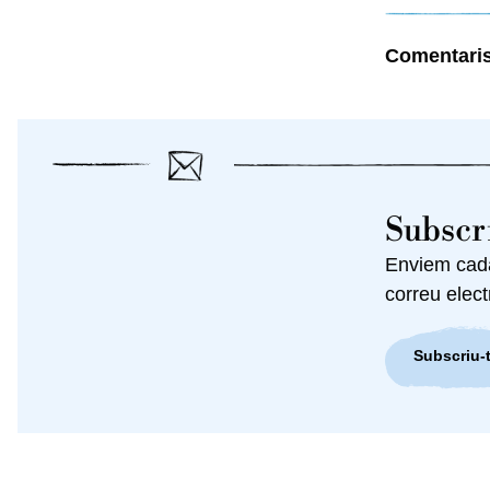
Comentari
Subscri
Enviem cada 
correu elect
Subscriu-t