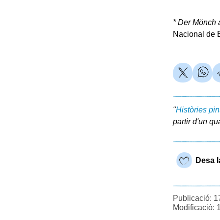
* Der Mönch
Nacional de B
"
Històries pi
partir d'un qu
Desa l
Publicació: 1
Modificació: 