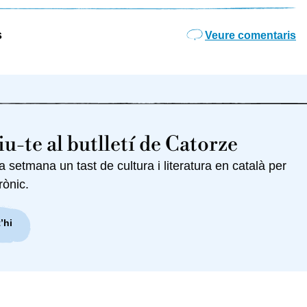
s
Veure comentaris
u-te al butlletí de Catorze
setmana un tast de cultura i literatura en català per
rònic.
’hi