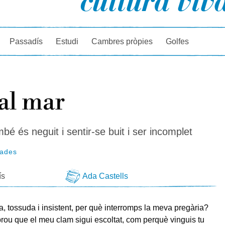
rcador
Passadís
Estudi
Cambres pròpies
Golfes
al mar
bé és neguit i sentir-se buit i ser incomplet
tades
ís
Ada Castells
, tossuda i insistent, per què interromps la meva pregària?
rou que el meu clam sigui escoltat, com perquè vinguis tu