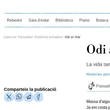
Ce
Rebedor
Sala d'estar
Biblioteca
Piano
Butaca
Catorze
/
Passadís
/
Històries pintades
/
Odi al mar
Odi 
La vida tam
Històries pin
Passad
Comparteix la publicació
Massa d'aigua
Ja em costa p