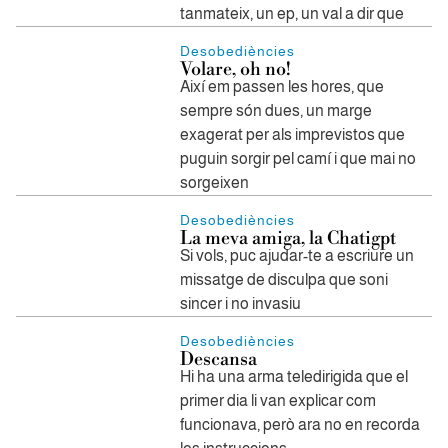
tanmateix, un ep, un val a dir que
Desobediències
Volare, oh no!
Així em passen les hores, que
sempre són dues, un marge
exagerat per als imprevistos que
puguin sorgir pel camí i que mai no
sorgeixen
Desobediències
La meva amiga, la Chatigpt
Si vols, puc ajudar-te a escriure un
missatge de disculpa que soni
sincer i no invasiu
Desobediències
Descansa
Hi ha una arma teledirigida que el
primer dia li van explicar com
funcionava, però ara no en recorda