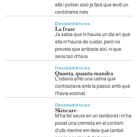
ella i potser això ja farà que leviti un
centímetre més
Desobediències
La frase
Ja sabia que hi hauria un dia en què
ella m'hauria de cuidar, però no
preveia que arribaria així, ni que
seria tan d'hora
Desobediències
Quanta, quanta mandra
L'odiava amb una calma que
contrastava amb la passió amb què
l'havia estimat
Desobediències
Skincare
M'ha fet seure en un tamboret i m'ha
posat una cremeta en el contorn
d'ulls mentre em deia que també