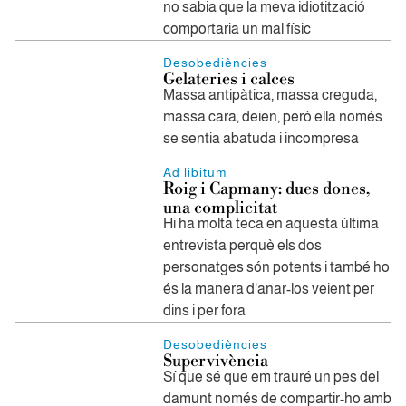
no sabia que la meva idiotització
comportaria un mal físic
Desobediències
Gelateries i calces
Massa antipàtica, massa creguda,
massa cara, deien, però ella només
se sentia abatuda i incompresa
Ad libitum
Roig i Capmany: dues dones,
una complicitat
Hi ha molta teca en aquesta última
entrevista perquè els dos
personatges són potents i també ho
és la manera d'anar-los veient per
dins i per fora
Desobediències
Supervivència
Sí que sé que em trauré un pes del
damunt només de compartir-ho amb