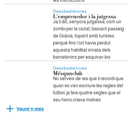
les instruccions
Desobediències
L'emprenedor i la jutgessa
Ja li dic, senyora jutgessa, com un
zombi per la ciutat, baixant passeig
de Gràcia, topant amb turistes
perquè fins i tot havia perdut
aquesta habilitat innata dels
barcelonins per esquivar-los
Desobediències
Mésqunclub
No serveix de res que li recordi que
quan es van escriure les regles del
futbol, ja feia quatre segles que el
seu heroi criava malves
Veure’n més