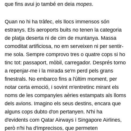
que fins avui jo també en deia
mopes
.
Quan no hi ha tràfec, els llocs immensos són
estranys. Els aeroports buits no tenen la categoria
de platja deserta ni de cim de muntanya. Massa
comoditat artificiosa, no em serveixen ni per sentir-
me sola. Sempre comprovo tres o quatre cops si ho
tinc tot: passaport, mòbil, carregador. Després torno
a repenjar-me i la mirada se'm perd pels grans
finestrals. No embarco fins a l'últim moment, per
notar certa emoció, i sovint m'entretinc mirant els
noms de les companyies aèries estampats als lloms
dels avions. Imagino els seus destins, encara que
alguns cops dubto d'on pertanyen. N'hi ha
d'evidents com Qatar Airways i Singapore Airlines,
però n'hi ha d'imprecisos, que permeten