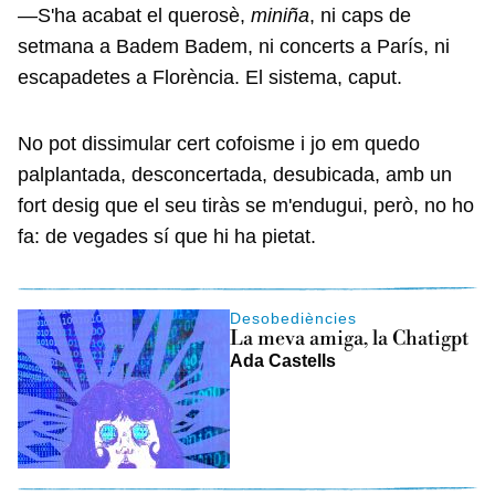
—S'ha acabat el querosè,
miniña
, ni caps de
setmana a Badem Badem, ni concerts a París, ni
escapadetes a Florència. El sistema, caput.
No pot dissimular cert cofoisme i jo em quedo
palplantada, desconcertada, desubicada, amb un
fort desig que el seu tiràs se m'endugui, però, no ho
fa: de vegades sí que hi ha pietat.
Desobediències
La meva amiga, la Chatigpt
Ada Castells