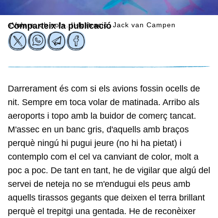
«Volare, oh no!». Il·lustració: Jack van Campen
Comparteix la publicació
Darrerament és com si els avions fossin ocells de
nit. Sempre em toca volar de matinada. Arribo als
aeroports i topo amb la buidor de comerç tancat.
M'assec en un banc gris, d'aquells amb braços
perquè ningú hi pugui jeure (no hi ha pietat) i
contemplo com el cel va canviant de color, molt a
poc a poc. De tant en tant, he de vigilar que algú del
servei de neteja no se m'endugui els peus amb
aquells tirassos gegants que deixen el terra brillant
perquè el trepitgi una gentada. He de reconèixer