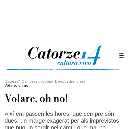
Catorze
/
Cambres pròpies
/
Desobediències
/
Volare, oh no!
Volare, oh no!
Així em passen les hores, que sempre són
dues, un marge exagerat per als imprevistos
que puguin sorgir pel camí i que mai no