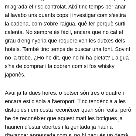
m'agrada el risc controlat. Així tinc temps per anar
al lavabo uns quants cops i investigar com s'estira
la cadena, com s'obre l'aigua, què fer perquè surti
calenta. No sempre és fàcil, encara que no cal el
grau d'enginyeria que requereixen les dutxes dels
hotels. També tinc temps de buscar una font. Sovint
no la trobo. ¿Ho he dit, que no hi ha pietat? L'aigua
s'ha de comprar i la cobren com si fos whisky
japonès.
Avui ja fa dues hores, o potser són tres o quatre i
encara estic sola a l'aeroport. Tinc tendència a les
distopies i em costa reconèixer quan són reals, però
he de reconèixer que aquest matí les botigues ja
haurien d'estar obertes i la gentada ja hauria
d'avançar apressada com si no hi hagués un demà.