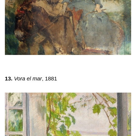
13.
Vora el mar
, 1881