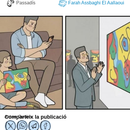
Passadís
Farah Assbaghi El Aallaoui
Anton Gudim
Comparteix la publicació