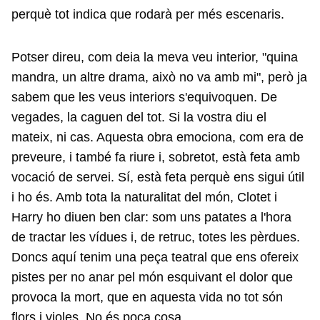
perquè tot indica que rodarà per més escenaris.
Potser direu, com deia la meva veu interior, "quina
mandra, un altre drama, això no va amb mi", però ja
sabem que les veus interiors s'equivoquen. De
vegades, la caguen del tot. Si la vostra diu el
mateix, ni cas. Aquesta obra emociona, com era de
preveure, i també fa riure i, sobretot, està feta amb
vocació de servei. Sí, està feta perquè ens sigui útil
i ho és. Amb tota la naturalitat del món, Clotet i
Harry ho diuen ben clar: som uns patates a l'hora
de tractar les vídues i, de retruc, totes les pèrdues.
Doncs aquí tenim una peça teatral que ens ofereix
pistes per no anar pel món esquivant el dolor que
provoca la mort, que en aquesta vida no tot són
flors i violes. No és poca cosa.