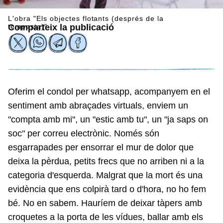
L'obra "Els objectes flotants (després de la
tempesta)"
Comparteix la publicació
Oferim el condol per whatsapp, acompanyem en el
sentiment amb abraçades virtuals, enviem un
"compta amb mi", un "estic amb tu", un "ja saps on
soc" per correu electrònic. Només són
esgarrapades per ensorrar el mur de dolor que
deixa la pèrdua, petits frecs que no arriben ni a la
categoria d'esquerda. Malgrat que la mort és una
evidència que ens colpirà tard o d'hora, no ho fem
bé. No en sabem. Hauríem de deixar tàpers amb
croquetes a la porta de les vídues, ballar amb els