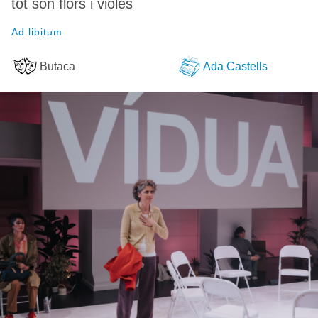
tot són flors i violes
Ad libitum
Butaca
Ada Castells