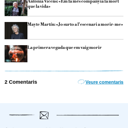
Antònia Vicens: «Em fa més companyia la mort
que la vida»
Mayte Martín: «Jo surto a l'escenari a morir-me»
La primera vegada que em vaig morir
2 Comentaris
Veure comentaris