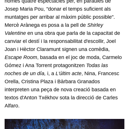
només quatre espectacles per, en paraules de
Josep Maria Pou, "donar el temps suficient als
muntatges per arribar al màxim públic possible".
Mercè Arànega es posa a la pell de
Shirley
Valentine
en una obra que parla de la capacitat de
canviar el destí i la responsabilitat d'escollir, Joel
Joan i Hèctor Claramunt signen una comèdia,
Escape Room
, basada en el joc de moda, Carmelo
Gómez i Ana Torrent protagonitzen
Todas las
noches de un día,
i, a
L'últim acte
, Nina, Francesc
Orella, Cristina Plaza i Bàrbara Granados
interpreten una peça de nova creació basada en
textos d'Anton Txékhov sota la direcció de Carles
Alfaro.