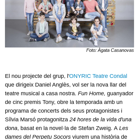
Foto: Àgata Casanovas
El nou projecte del grup, l'
ONYRIC Teatre Condal
que dirigeix Daniel Anglès, vol ser la nova llar del
teatre musical a casa nostra.
Fun Home,
guanyador
de cinc premis Tony,
obre la temporada amb un
programa de concerts dels seus protagonistes i
Sílvia Marsó protagonitza
24 hores de la vida d'una
dona
, basat en la novel·la de Stefan Zweig. A
Les
dames del Perpetu Socors
viurem una història de