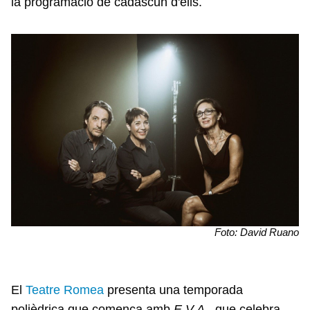
la programació de cadascun d'ells.
Foto: David Ruano
El
Teatre Romea
presenta una temporada
polièdrica que comença amb
E.V.A.
, que celebra