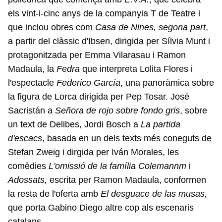
els vint-i-cinc anys de la companyia T de Teatre i
que inclou obres com
Casa de Nines, segona part
,
a partir del clàssic d'Ibsen, dirigida per Sílvia Munt i
protagonitzada per Emma Vilarasau i Ramon
Madaula, la
Fedra
que interpreta Lolita Flores i
l'espectacle
Federico García
, una panoràmica sobre
la figura de Lorca dirigida per Pep Tosar. José
Sacristán a
Señora de rojo sobre fondo gris
, sobre
un text de Delibes, Jordi Bosch a
La partida
d'escacs
, basada en un dels texts més coneguts de
Stefan Zweig i dirgida per Iván Morales, les
comèdies
L'omissió de la família Colemannm
i
Adossats,
escrita per Ramon Madaula, conformen
la resta de l'oferta amb
El desguace de las musas,
que porta Gabino Diego altre cop als escenaris
catalans.