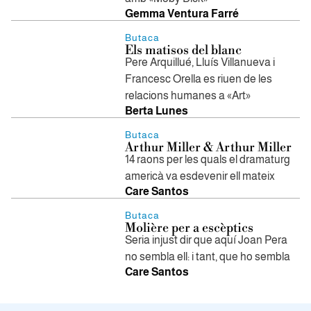
Gemma Ventura Farré
Butaca
Els matisos del blanc
Pere Arquillué, Lluís Villanueva i
Francesc Orella es riuen de les
relacions humanes a «Art»
Berta Lunes
Butaca
Arthur Miller & Arthur Miller
14 raons per les quals el dramaturg
americà va esdevenir ell mateix
Care Santos
Butaca
Molière per a escèptics
Seria injust dir que aquí Joan Pera
no sembla ell: i tant, que ho sembla
Care Santos