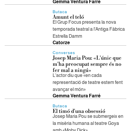
Gemma Ventura Farré
Butaca
Amunt el teló
El Grup Focus presenta la nova
temporada teatral a l'Antiga Fàbrica
Estrella Damm
Catorze
Converses
Josep Maria Pou: «L'únic que
m'ha preocupat sempre és no
fer mal a ningú»
L'actor diu que «en cada
representació de teatre estem fent
avançar el món»
Gemma Ventura Farré
Butaca
El timó d'una obsessió
Josep Maria Pou se submergeix en
la misèria humana al teatre Goya
amb «Moby Dick»