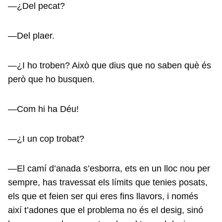
—¿Del pecat?
—Del plaer.
—¿I ho troben? Això que dius que no saben què és
però que ho busquen.
—Com hi ha Déu!
—¿I un cop trobat?
—El camí d’anada s’esborra, ets en un lloc nou per
sempre, has travessat els límits que tenies posats,
els que et feien ser qui eres fins llavors, i només
així t’adones que el problema no és el desig, sinó