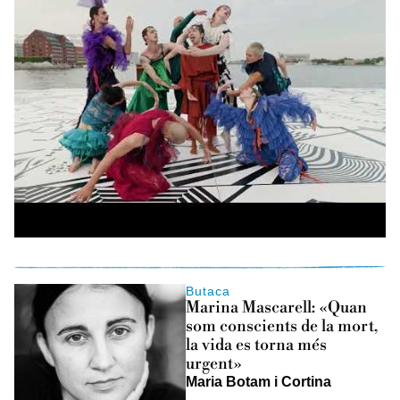
Butaca
Marina Mascarell: «Quan
som conscients de la mort,
la vida es torna més
urgent»
Maria Botam i Cortina