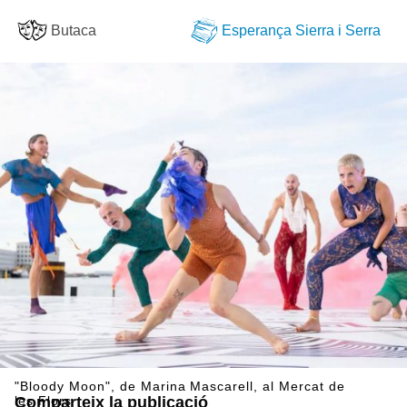
Butaca
Esperança Sierra i Serra
"Bloody Moon", de Marina Mascarell, al Mercat de
les Flors
Comparteix la publicació