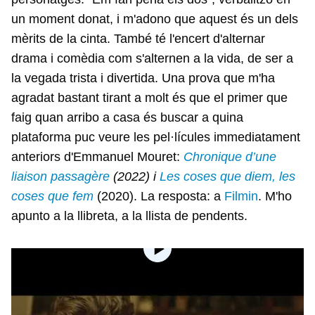
un moment donat, i m'adono que aquest és un dels
mèrits de la cinta. També té l'encert d'alternar
drama i comèdia com s'alternen a la vida, de ser a
la vegada trista i divertida. Una prova que m'ha
agradat bastant tirant a molt és que el primer que
faig quan arribo a casa és buscar a quina
plataforma puc veure les pel·lícules immediatament
anteriors d'Emmanuel Mouret:
Chronique d’une
liaison passagère
(2022) i
Les coses que diem, les
coses que fem
(2020). La resposta: a
Filmin
. M'ho
apunto a la llibreta, a la llista de pendents.