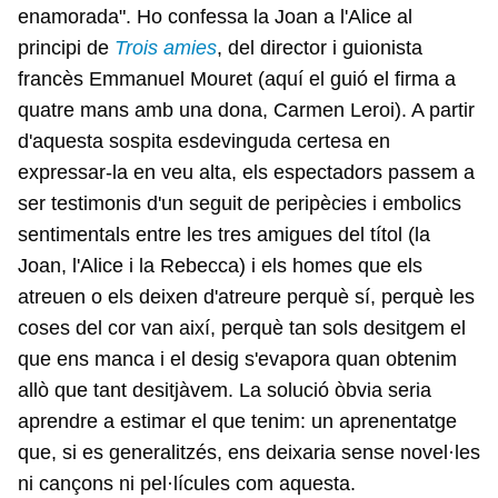
enamorada". Ho confessa la Joan a l'Alice al
principi de
Trois amies
, del director i guionista
francès Emmanuel Mouret (aquí el guió el firma a
quatre mans amb una dona, Carmen Leroi). A partir
d'aquesta sospita esdevinguda certesa en
expressar-la en veu alta, els espectadors passem a
ser testimonis d'un seguit de peripècies i embolics
sentimentals entre les tres amigues del títol (la
Joan, l'Alice i la Rebecca) i els homes que els
atreuen o els deixen d'atreure perquè sí, perquè les
coses del cor van així, perquè tan sols desitgem el
que ens manca i el desig s'evapora quan obtenim
allò que tant desitjàvem. La solució òbvia seria
aprendre a estimar el que tenim: un aprenentatge
que, si es generalitzés, ens deixaria sense novel·les
ni cançons ni pel·lícules com aquesta.