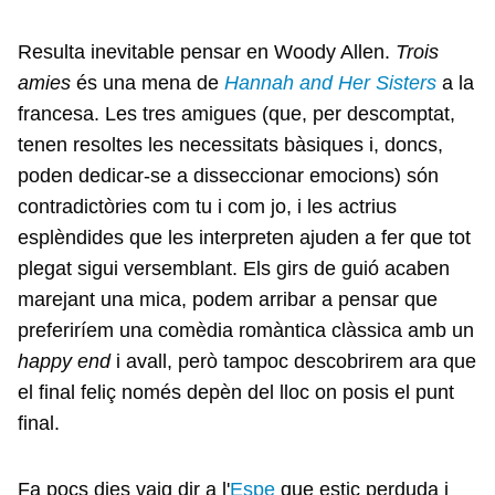
Resulta inevitable pensar en Woody Allen.
Trois
amies
és una mena de
Hannah and Her Sisters
a la
francesa. Les tres amigues (que, per descomptat,
tenen resoltes les necessitats bàsiques i, doncs,
poden dedicar-se a disseccionar emocions) són
contradictòries com tu i com jo, i les actrius
esplèndides que les interpreten ajuden a fer que tot
plegat sigui versemblant. Els girs de guió acaben
marejant una mica, podem arribar a pensar que
preferiríem una comèdia romàntica clàssica amb un
happy end
i avall, però tampoc descobrirem ara que
el final feliç només depèn del lloc on posis el punt
final.
Fa pocs dies vaig dir a l'
Espe
que estic perduda i