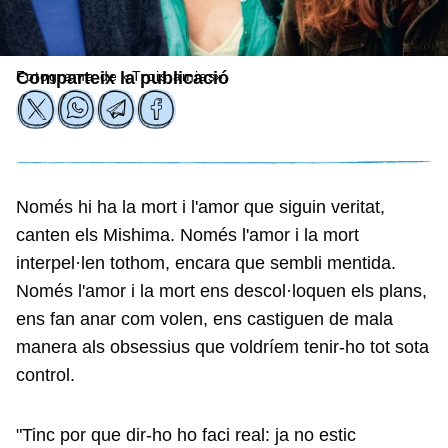
Fotograma de «Trois amies».
Comparteix la publicació
Només hi ha la mort i l'amor que siguin veritat,
canten els Mishima. Només l'amor i la mort
interpel·len tothom, encara que sembli mentida.
Només l'amor i la mort ens descol·loquen els plans,
ens fan anar com volen, ens castiguen de mala
manera als obsessius que voldríem tenir-ho tot sota
control.
"Tinc por que dir-ho ho faci real: ja no estic