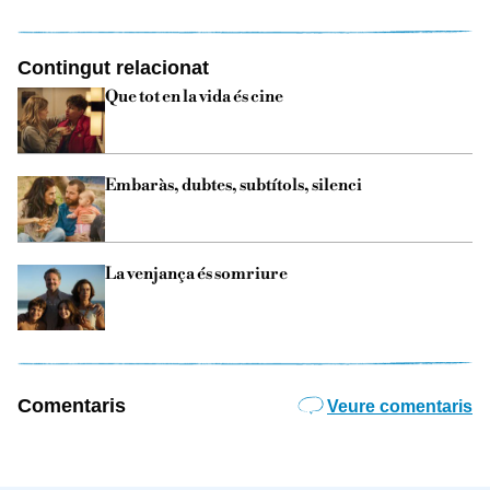
Contingut relacionat
Que tot en la vida és cine
Embaràs, dubtes, subtítols, silenci
La venjança és somriure
Comentaris
Veure comentaris