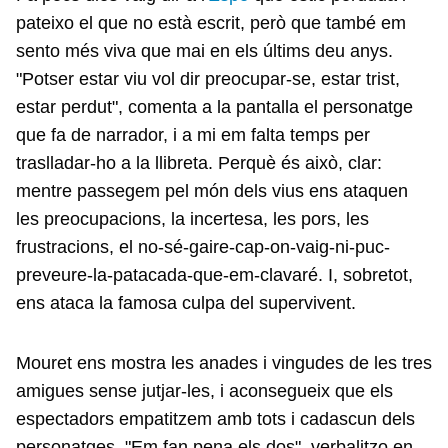
pateixo el que no està escrit, però que també em
sento més viva que mai en els últims deu anys.
"Potser estar viu vol dir preocupar-se, estar trist,
estar perdut", comenta a la pantalla el personatge
que fa de narrador, i a mi em falta temps per
traslladar-ho a la llibreta. Perquè és això, clar:
mentre passegem pel món dels vius ens ataquen
les preocupacions, la incertesa, les pors, les
frustracions, el no-sé-gaire-cap-on-vaig-ni-puc-
preveure-la-patacada-que-em-clavaré. I, sobretot,
ens ataca la famosa culpa del supervivent.
Mouret ens mostra les anades i vingudes de les tres
amigues sense jutjar-les, i aconsegueix que els
espectadors empatitzem amb tots i cadascun dels
personatges. "Em fan pena els dos", verbalitzo en