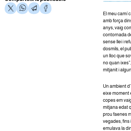
El meu camí c
amb força dins
anys, vaig co
contornada de 
sense llei i re
dosmils, el pu
un lloc que so
no quan ixes”,
mitjanit i algu
Un ambient d’
eixe moment e
copes em vaig
mitjana edat 
prou faenes m
vegades, fins
emulava la din