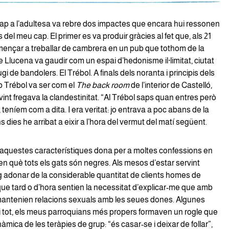
ap a l’adultesa va rebre dos impactes que encara hui ressonen
 del meu cap. El primer es va produir gràcies al fet que, als 21
mençar a treballar de cambrera en un pub que tothom de la
Llucena va gaudir com un espai d’hedonisme il·limitat, ciutat
fugi de bandolers. El Trébol. A finals dels noranta i principis dels
b Trébol va ser com el
The back room
de l’interior de Castelló,
vint fregava la clandestinitat. “Al Trébol saps quan entres però
 teníem com a dita. I era veritat: jo entrava a poc abans de la
ns dies he arribat a eixir a l’hora del vermut del matí següent.
aquestes característiques dona per a moltes confessions en
n què tots els gats són negres. Als mesos d’estar servint
 adonar de la considerable quantitat de clients homes de
que tard o d’hora sentien la necessitat d’explicar-me que amb
antenien relacions sexuals amb les seues dones. Algunes
 i tot, els meus parroquians més propers formaven un rogle que
àmica de les teràpies de grup: “és casar-se i deixar de follar”,