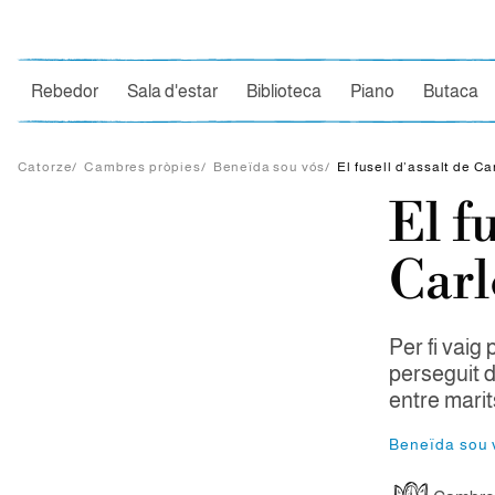
Ce
Rebedor
Sala d'estar
Biblioteca
Piano
Butaca
Catorze
/
Cambres pròpies
/
Beneïda sou vós
/
El fusell d’assalt de Ca
El f
Carl
Per fi vaig
perseguit 
entre marit
Beneïda sou 