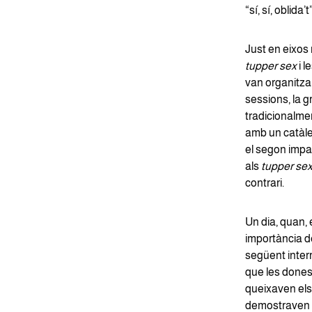
“sí, sí, oblida
Just en eixos
tupper sex
i l
van organitza
sessions, la 
tradicionalme
amb un catàleg
el segon impa
als
tupper se
contrari.
Un dia, quan, 
importància de
següent inter
que les dones 
queixaven els 
demostraven a