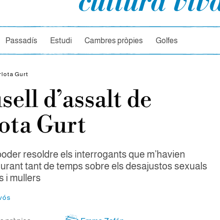
rcador
Passadís
Estudi
Cambres pròpies
Golfes
rlota Gurt
usell d’assalt de
ota Gurt
 poder resoldre els interrogants que m’havien
durant tant de temps sobre els desajustos sexuals
s i mullers
vós