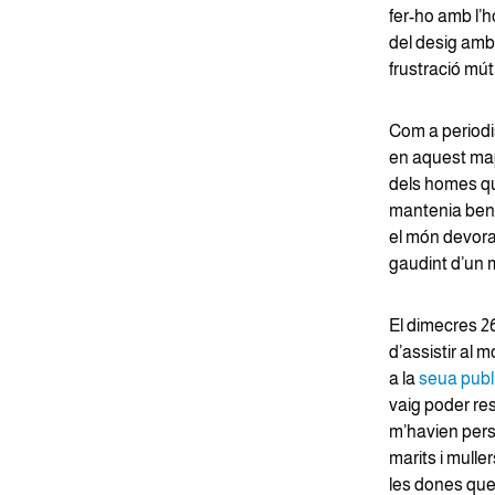
fer-ho amb l’h
del desig amb u
frustració mút
Com a periodi
en aquest mapa
dels homes qu
mantenia ben v
el món devora
gaudint d’un 
El dimecres 26
d’assistir al 
a la
seua publ
vaig poder re
m’havien pers
marits i muller
les dones que