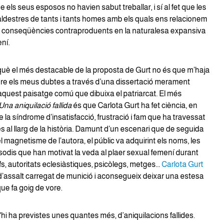
 els seus esposos no havien sabut treballar, i sí al fet que les
ldestres de tants i tants homes amb els quals ens relacionem
 conseqüències contraproduents en la naturalesa expansiva
ní.
què el més destacable de la proposta de Gurt no és que m’haja
ldre els meus dubtes a través d’una dissertació merament
aquest paisatge comú que dibuixa el patriarcat. El més
Una aniquilació fallida
és que Carlota Gurt ha fet ciència, en
 la síndrome d’insatisfacció, frustració i fam que ha travessat
s al llarg de la història. Damunt d’un escenari que de seguida
 magnetisme de l’autora, el públic va adquirint els noms, les
isodis que han motivat la veda al plaer sexual femení durant
fs, autoritats eclesiàstiques, psicòlegs, metges...
Carlota Gurt
 d’assalt carregat de munició i aconsegueix deixar una estesa
ue fa goig de vore.
hi ha previstes unes quantes més, d’aniquilacions fallides.