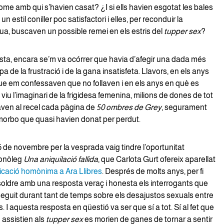
ome amb qui s’havien casat? ¿I si ells havien esgotat les bales
n estil coniller poc satisfactori i elles, per reconduir la
ua, buscaven un possible remei en els estris del
tupper sex
?
sta, encara se’m va ocórrer que havia d’afegir una dada més
 de la frustració i de la gana insatisfeta. Llavors, en els anys
e em confessaven que no follaven i en els anys en què es
iu l’imaginari de la frigidesa femenina, milions de dones de tot
ven al recel cada pàgina de
50 ombres de Grey
, segurament
morbo que quasi havien donat per perdut.
 de novembre per la vesprada vaig tindre l’oportunitat
monòleg
Una aniquilació fallida
, que Carlota Gurt ofereix aparellat
icació homònima a Ara Llibres
. Després de molts anys, per fi
soldre amb una resposta veraç i honesta els interrogants que
eguit durant tant de temps sobre els desajustos sexuals entre
s. I aquesta resposta en qüestió va ser que sí a tot. Sí al fet que
 assistien als
tupper sex
es morien de ganes de tornar a sentir