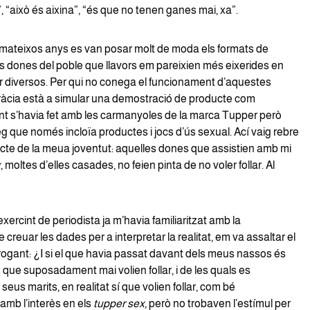
’t”, “això és aixina”, “és que no tenen ganes mai, xa”.
 mateixos anys es van posar molt de moda els formats de
es dones del poble que llavors em pareixien més eixerides en
r diversos. Per qui no conega el funcionament d’aquestes
gràcia està a simular una demostració de producte com
nt s’havia fet amb les carmanyoles de la marca Tupper però
 que només incloïa productes i jocs d’ús sexual. Ací vaig rebre
cte de la meua joventut: aquelles dones que assistien amb mi
x
, moltes d’elles casades, no feien pinta de no voler follar. Al
exercint de periodista ja m’havia familiaritzat amb la
 creuar les dades per a interpretar la realitat, em va assaltar el
rogant: ¿I si el que havia passat davant dels meus nassos és
que suposadament mai volien follar, i de les quals es
seus marits, en realitat sí que volien follar, com bé
mb l’interès en els
tupper sex
, però no trobaven l’estímul per