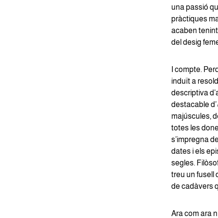
una passió que
pràctiques ma
acaben tenint
del desig feme
I compte. Per
induït a reso
descriptiva d’
destacable d’
majúscules, de
totes les done
s’impregna del
dates i els ep
segles. Filòso
treu un fusell
de cadàvers q
Ara com ara n'