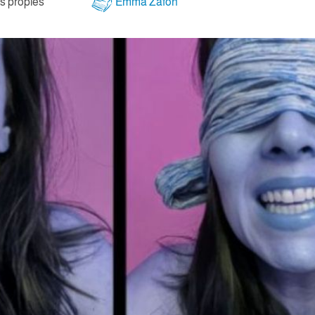
 pròpies
Emma Zafón