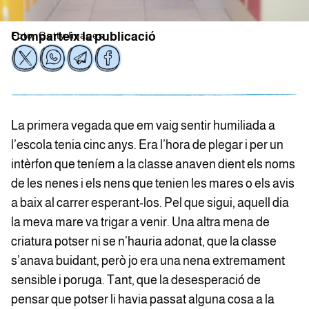
Foto: Getty Images
Comparteix la publicació
La primera vegada que em vaig sentir humiliada a
l’escola tenia cinc anys. Era l’hora de plegar i per un
intèrfon que teníem a la classe anaven dient els noms
de les nenes i els nens que tenien les mares o els avis
a baix al carrer esperant-los. Pel que sigui, aquell dia
la meva mare va trigar a venir. Una altra mena de
criatura potser ni se n’hauria adonat, que la classe
s’anava buidant, però jo era una nena extremament
sensible i poruga. Tant, que la desesperació de
pensar que potser li havia passat alguna cosa a la