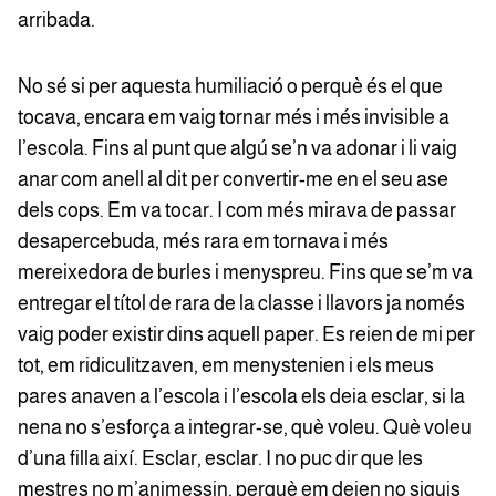
arribada.
No sé si per aquesta humiliació o perquè és el que
tocava, encara em vaig tornar més i més invisible a
l’escola. Fins al punt que algú se’n va adonar i li vaig
anar com anell al dit per convertir-me en el seu ase
dels cops. Em va tocar. I com més mirava de passar
desapercebuda, més rara em tornava i més
mereixedora de burles i menyspreu. Fins que se’m va
entregar el títol de rara de la classe i llavors ja només
vaig poder existir dins aquell paper. Es reien de mi per
tot, em ridiculitzaven, em menystenien i els meus
pares anaven a l’escola i l’escola els deia esclar, si la
nena no s’esforça a integrar-se, què voleu. Què voleu
d’una filla així. Esclar, esclar. I no puc dir que les
mestres no m’animessin, perquè em deien no siguis