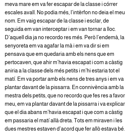
meva mare em va fer escapar de la classe i córrer
escales avall. No podia més, l’intèrfon no deia el meu
nom. Em vaig escapar de la classe i esclar, de
seguida em van interceptar i em van tornar a lloc.
D’aquell dia ja no recordo res més. Però l’endemà, la
senyoreta em va agafar la mà i em va dir si em
pensava que em quedaria amb els nens que em
pertocaven, que ahir m’havia escapat i com a càstig
aniria a la classe dels més petits i m’hi estaria tot el
matí. Em va portar amb els nens de tres anys i em va
plantar davant de la pissarra. En connivència amb la
mestra dels petits, que no recordo que fes res a favor
meu, em va plantar davant de la pissarra i va explicar
que el dia abans m’havia escapat i que com a càstig
em passaria el matí allà dreta. Tots em miraven i les
dues mestres estaven d’acord que fer allò estava bé.