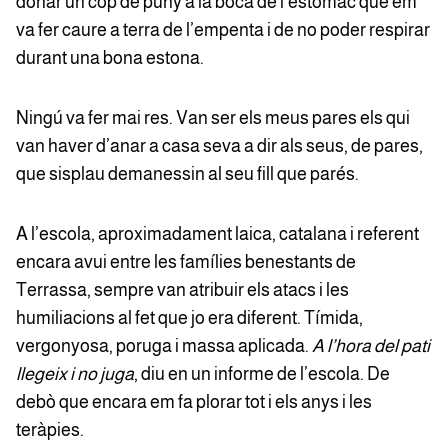
donar un cop de puny a la boca de l’estómac que em
va fer caure a terra de l’empenta i de no poder respirar
durant una bona estona.
Ningú va fer mai res. Van ser els meus pares els qui
van haver d’anar a casa seva a dir als seus, de pares,
que sisplau demanessin al seu fill que parés.
A l’escola, aproximadament laica, catalana i referent
encara avui entre les famílies benestants de
Terrassa, sempre van atribuir els atacs i les
humiliacions al fet que jo era diferent. Tímida,
vergonyosa, poruga i massa aplicada.
A l’hora del pati
llegeix i no juga
, diu en un informe de l’escola. De
debò que encara em fa plorar tot i els anys i les
teràpies.