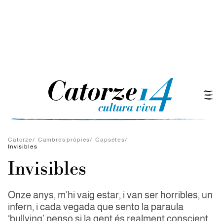
Catorze
/
Cambres pròpies
/
Capsetes
/
Invisibles
Invisibles
Onze anys, m’hi vaig estar, i van ser horribles, un
infern, i cada vegada que sento la paraula
‘bullying’ penso si la gent és realment conscient