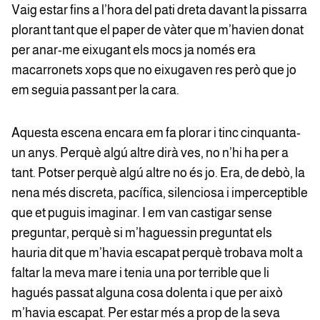
Vaig estar fins a l’hora del pati dreta davant la pissarra
plorant tant que el paper de vàter que m’havien donat
per anar-me eixugant els mocs ja només era
macarronets xops que no eixugaven res però que jo
em seguia passant per la cara.
Aquesta escena encara em fa plorar i tinc cinquanta-
un anys. Perquè algú altre dirà ves, no n’hi ha per a
tant. Potser perquè algú altre no és jo. Era, de debò, la
nena més discreta, pacífica, silenciosa i imperceptible
que et puguis imaginar. I em van castigar sense
preguntar, perquè si m’haguessin preguntat els
hauria dit que m’havia escapat perquè trobava molt a
faltar la meva mare i tenia una por terrible que li
hagués passat alguna cosa dolenta i que per això
m’havia escapat. Per estar més a prop de la seva