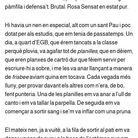
pàmfila i defensa’t. Brutal. Rosa Sensat en estat pur.
Hi havia un nen en especial, alt com un sant Pau i poc
dotat per als estudis, que em tenia de passatemps. Un
dia, a quart d’EGB, que érem tancats a la classe
perquè plovia, va agafar tot de
planilles
, que en dèiem,
que eren planxes de cartró dur que fèiem servir per
escriure-hi a sobre, i me les va anar llançant a manera
de
frisbee
aviam quina em tocava. Cada vegada més
lluny, per provar davant els altres com n’era, de bo,
fent punteria. Una de les planilles em va anar a l’ull de
canto i em va tallar la parpella. De seguida em va
començar a sortir sang i se’m va inflar com una pruna.
El mateix nen, ja a vuitè, a la fila de sortir al pati em va