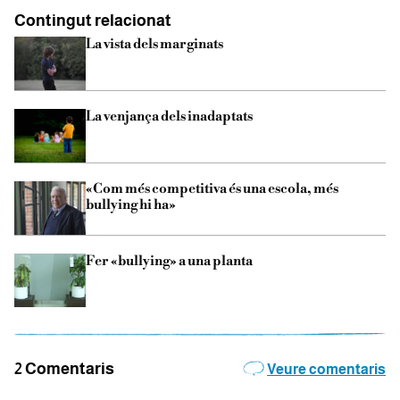
Contingut relacionat
La vista dels marginats
La venjança dels inadaptats
«Com més competitiva és una escola, més
bullying hi ha»
Fer «bullying» a una planta
2 Comentaris
Veure comentaris