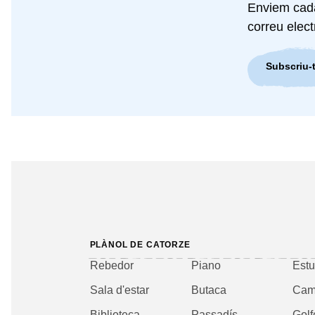
Enviem cada 
correu elect
Subscriu-t
PLÀNOL DE CATORZE
Rebedor
Piano
Estu
Sala d'estar
Butaca
Cam
Biblioteca
Passadís
Golf