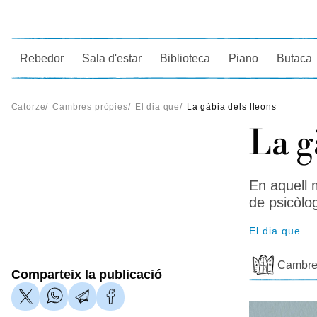
Ce
Rebedor
Sala d'estar
Biblioteca
Piano
Butaca
Catorze
/
Cambres pròpies
/
El dia que
/
La gàbia dels lleons
La g
En aquell 
de psicòlo
El dia que
Cambre
Comparteix la publicació