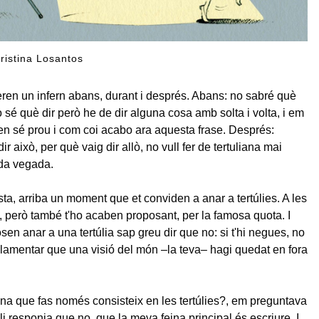
 Cristina Losantos
 eren un infern abans, durant i després. Abans: no sabré què
o sé què dir però he de dir alguna cosa amb solta i volta, i em
n sé prou i com coi acabo ara aquesta frase. Després:
ir això, per què vaig dir allò, no vull fer de tertuliana mai
ada vegada.
sta, arriba un moment que et conviden a anar a tertúlies. A les
però també t'ho acaben proposant, per la famosa quota. I
sen anar a una tertúlia sap greu dir que no: si t'hi negues, no
a lamentar que una visió del món –la teva– hagi quedat en fora
eina que fas només consisteix en les tertúlies?, em preguntava
li responia que no, que la meva feina principal és escriure. I