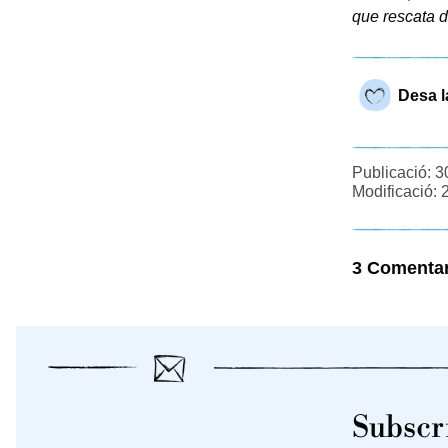
que rescata d
Desa l
Publicació: 3
Modificació: 
3 Comentar
Subscri