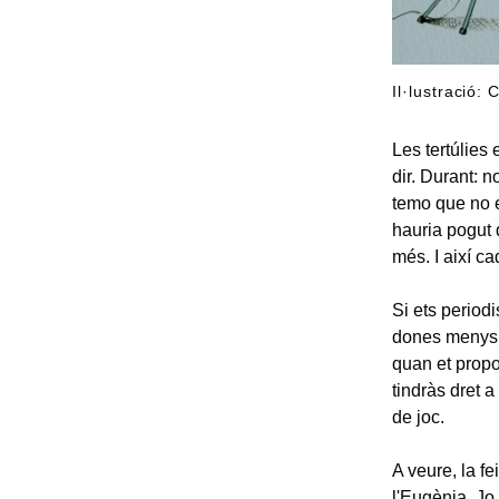
Il·lustració:
Les tertúlies
dir. Durant: n
temo que no e
hauria pogut d
més. I així c
Si ets periodi
dones menys, 
quan et propo
tindràs dret 
de joc.
A veure, la f
l'Eugènia. Jo 