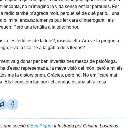
m'encanta, no m'imagino la vida sense enfilar paraules. Fer
la ràdio també m'agrada molt, perquè sé de què parlo. I una
ràdio, mira, encara: almenys puc fer cara d'interrogant i els
euen. Però una tertúlia a la tele: horror.
s, a les tertúlies de la tele?, insistia ella. Ara ve la pregunta
bliga, Eva, a ficar-te a la gàbia dels lleons?".
ent vaig donar per ben invertits tres mesos de psicòloga.
 ha d'estar representada, la meva visió del món, però a mi els
atós me la distorsionen. Gràcies, però no. No em ficaré mai
. Els lleons em fan por i el coratge és una altra cosa.
és una secció d'
Eva Piquer
il·lustrada per Cristina Losantos