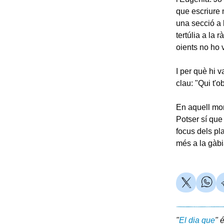
que escriure 
una secció a 
tertúlia a la 
oients no ho v
I per què hi va
clau: "Qui t'o
En aquell mom
Potser sí que
focus dels pl
més a la gàbia
"
El dia que
" 