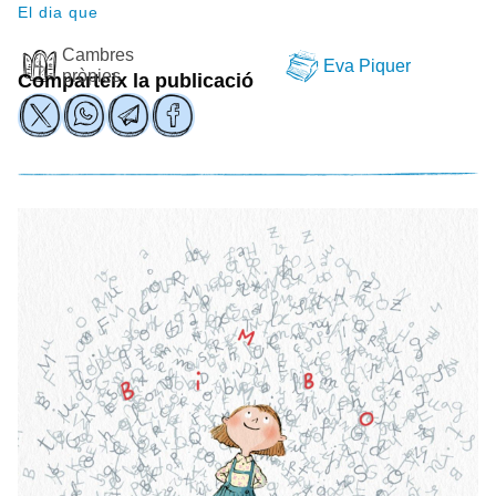
El dia que
Cambres
Eva Piquer
pròpies
Comparteix la publicació