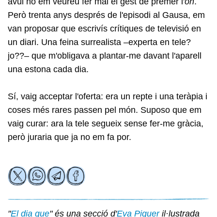
avui no em veureu fer mai el gest de prémer l'
on
.
Però trenta anys després de l'episodi al Gausa, em
van proposar que escrivís crítiques de televisió en
un diari. Una feina surrealista –experta en tele?
jo??– que m'obligava a plantar-me davant l'aparell
una estona cada dia.
Sí, vaig acceptar l'oferta: era un repte i una teràpia i
coses més rares passen pel món. Suposo que em
vaig curar: ara la tele segueix sense fer-me gràcia,
però juraria que ja no em fa por.
"
El dia que
" és una secció d'
Eva Piquer
il·lustrada