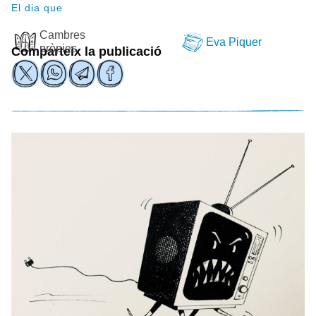
El dia que
Cambres
Eva Piquer
pròpies
Comparteix la publicació