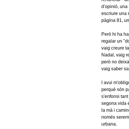
d'opinió, una
escriure una 
pàgina 81, un
Però hi ha ha
regalar un "d
vaig creure ta
Nadal, vaig re
però no deixa
vaig saber sa
I avui m'obli
perquè són pa
s'enfonsi tan
segona vida e
la mà i camin
només serem p
urbana.