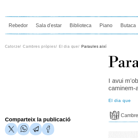
Ce
Rebedor
Sala d'estar
Biblioteca
Piano
Butaca
Catorze
/
Cambres pròpies
/
El dia que
/
Paraules així
Para
I avui m'o
caminem-a
El dia que
Cambre
Comparteix la publicació