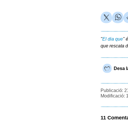
"
El dia que
" 
que rescata d
Desa l
Publicació: 2
Modificació: 
11 Comenta