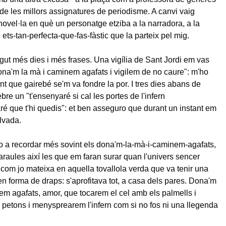
 de les millors assignatures de periodisme. A canvi vaig
novel·la en què un personatge etziba a la narradora, a la
 ets-tan-perfecta-que-fas-fàsti
c que la parteix pel mig.
gut més dies i més frases. Una vigília de Sant Jordi em vas
ona'm la mà i caminem agafats i vigilem de no caure": m'ho
nt que gairebé se'm va fondre la por. I tres dies abans de
bre un "t'ensenyaré si cal les portes de l'infern
ré que t'hi quedis": et ben asseguro que durant un instant em
lvada.
go a recordar més sovint els dona'm-la-mà-i-caminem-agafats
,
raules així les que em faran surar quan l'univers sencer
t com jo mateixa en aquella tovallola verda que va tenir una
n forma de draps: s'aprofitava tot, a casa dels pares. Dona'm
em agafats, amor, que tocarem el cel amb els palmells i
etons i menysprearem l'infern com si no fos ni una llegenda