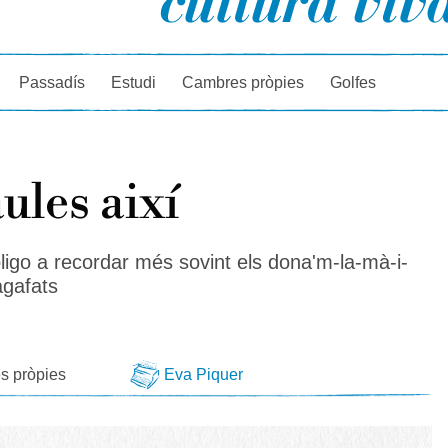
rcador
Passadís
Estudi
Cambres pròpies
Golfes
ules així
bligo a recordar més sovint els dona'm-la-mà-i-
gafats
s pròpies
Eva Piquer