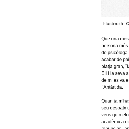
Il·lustració:
Que una mestr
persona més 
de psicòloga
acabar de pai
platja gran, 
Ell i la seva 
de mi es va e
l'Antàrtida.
Quan ja m'havi
seu despatx un
veus quin elo
acadèmica no 
renunciar –am