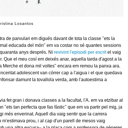
 Cristina Losantos
a de parvulari em digués davant de tota la classe "ets la
mal educada del món" em va costar no sé quantes sessions
 quaranta anys després. Ni
revivint l'episodi per escrit
el vaig
r. Que el meu cosí em deixés anar, aquella tarda d'agost a la
"la Merche et dona mil voltes" encara em remou la panxa ara.
sinceritat adolescent van córrer cap a l'aigua i el que quedava
nfonsar damunt la tovallola verda, amb l'autoestima a
a fet gran i donava classes a la facultat, l'A. em va etzibar al
 "ets tan perfecta que fas fàstic" que em va partir pel mig, ja
gi més enverinat. Aquell dia vaig sentir que la carrera
m'estimava prou, i al cap d'un parell de mesos vaig
b una altra excusa– a la plaça com a professora de gèneres