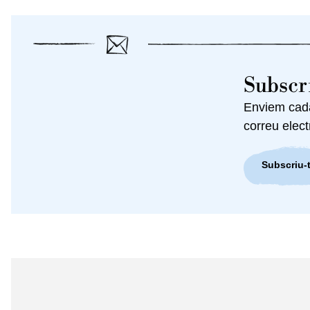
Subscri
Enviem cada 
correu elect
Subscriu-t