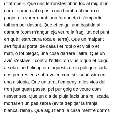
i t’atropelli. Que uns terroristes obrin foc al mig d’un
carrer comercial o posin una bomba al metro o
pugin a la vorera amb una furgoneta i s’emportin
tothom per davant. Que et caigui una bastida al
damunt (com m’angunieja veure la fragilitat del punt
en què l’estructura toca el terra). Que un malparit
se’t fiqui al portal de casa i et robi o et violi o et
mati, o tot plegat, una cosa darrere l’altra. Que un
avió s’estavelli contra l’edifici on vius o que et caigui
a sobre un helicòpter d’aquests de la poli que cada
dos per tres ens sobrevolen com si visquéssim en
una distopia. Que un tarat t’empenyi a les vies del
tren just quan passa, pel pur goig de veure com
t’esventres. Que un dia de pluja facis una relliscada
mortal en un pas zebra (evita trepitjar la franja
blanca, reina). Que algú t’entri a casa mentre dorms