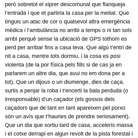
però sobretot el xiprer descomunal que flanqueja
l’entrada i que et partiria la casa per la meitat. Que
tinguis un atac de cor o qualsevol altra emergència
mèdica i l’ambulància no arribi a temps o ni tan sols
arribi perquè sense la ubicació de GPS tothom es
perd per arribar fins a casa teva. Que algú t’entri de
nit a casa, mentre tots dormiu, i la cosa es posi
violenta (de la por física pels fills si de cas ja en
parlarem un altre dia, que avui no em dona per a
tot). Que un dijous o un diumenge, dies de caça,
surtis a penjar la roba i t’encerti la bala perduda (o
irresponsable) d’un caçador (els gossos dels
caçadors que de tant en tant apareixen pel porxo
són un avís que t’hauries de prendre seriosament).
Que un dia que sortiu tard de casa, acceleris massa
i el cotxe derrapi en algun revolt de la pista forestal i