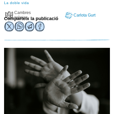
La doble vida
Cambres
Carlota Gurt
pròpies
Comparteix la publicació