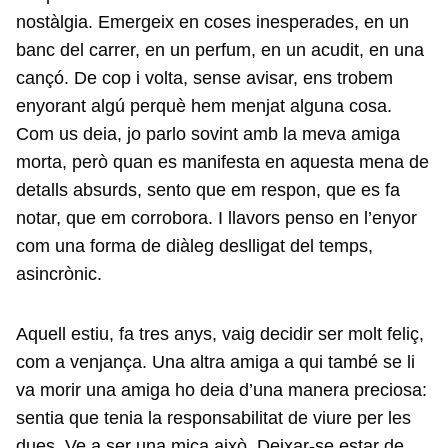
nostàlgia. Emergeix en coses inesperades, en un
banc del carrer, en un perfum, en un acudit, en una
cançó. De cop i volta, sense avisar, ens trobem
enyorant algú perquè hem menjat alguna cosa.
Com us deia, jo parlo sovint amb la meva amiga
morta, però quan es manifesta en aquesta mena de
detalls absurds, sento que em respon, que es fa
notar, que em corrobora. I llavors penso en l’enyor
com una forma de diàleg deslligat del temps,
asincrònic.
Aquell estiu, fa tres anys, vaig decidir ser molt feliç,
com a venjança. Una altra amiga a qui també se li
va morir una amiga ho deia d’una manera preciosa:
sentia que tenia la responsabilitat de viure per les
dues. Ve a ser una mica això. Deixar-se estar de