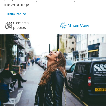
meva amiga
L'últim metro
Cambres
Míriam Cano
pròpies