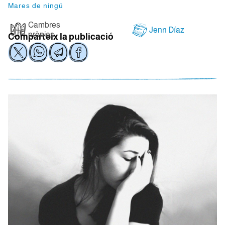
Mares de ningú
Cambres
Jenn Díaz
pròpies
Comparteix la publicació