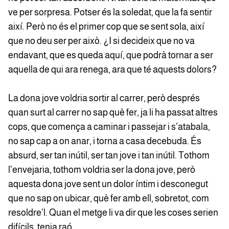
ve per sorpresa. Potser és la soledat, que la fa sentir
així. Però no és el primer cop que se sent sola, així
que no deu ser per això. ¿I si decideix que no va
endavant, que es queda aquí, que podrà tornar a ser
aquella de qui ara renega, ara que té aquests dolors?
La dona jove voldria sortir al carrer, però després
quan surt al carrer no sap què fer, ja li ha passat altres
cops, que comença a caminar i passejar i s'atabala,
no sap cap a on anar, i torna a casa decebuda. És
absurd, ser tan inútil, ser tan jove i tan inútil. Tothom
l'envejaria, tothom voldria ser la dona jove, però
aquesta dona jove sent un dolor íntim i desconegut
que no sap on ubicar, què fer amb ell, sobretot, com
resoldre'l. Quan el metge li va dir que les coses serien
difícils, tenia raó.