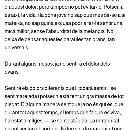
d'aquest dolor, però tampoc no pot evitar-lo. Potser ja
és així, la vida, i la dona jove no sap què més dir-se a si
mateixa, no sap quina excusa podria fer-la sentir una
mica millor, sense l'absurditat de la melangia. No
deixa de pensar aquestes paraules tan grans, tan
universals.
Durant alguns mesos, ja no sentirà el dolor dels
ovaris.
Sentirà els dolors diferents que li tocarà sentir, i se
sent marejada i potser n'està fent un gra massa de tot
plegat. D'alguna manera sent que ja no és qui és, que
durant tot aquest temps, el temps que fa que és viva,
ha estat a mitges —i se sent estúpida. La maternitat
no pot ser tan absorbent. Ni tan sols la maternitat que