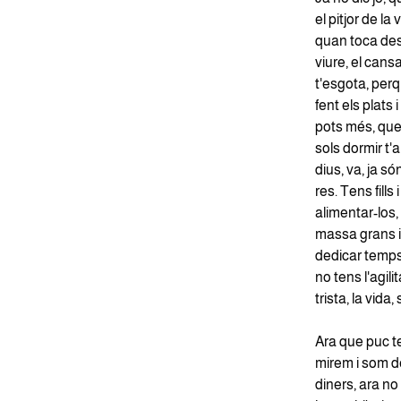
el pitjor de l
quan toca des
viure, el cansa
t'esgota, perq
fent els plats i
pots més, que 
sols dormir t'
dius, va, ja s
res. Tens fills
alimentar-los,
massa grans i j
dedicar temps i
no tens l'agili
trista, la vida
Ara que puc te
mirem i som d
diners, ara no