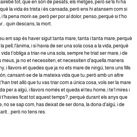
airebé tot, que en són de pesats, els metges, però se'ls hi ha
rquè la vida és trista i és cansada, però ens hi atansem com si
 i fa pena morir-se, però per por al dolor, penso, perquè si t'ho
... quin descans, la mort.
eu em sap és haver sigut tanta mare, tanta i tanta mare, perquè
la pell, l'ànima, i si havia de ser una sola cosa a la vida, perquè
vida t'obliga a triar-ne una sola, sempre he triat ser mare, i de
 fills meus, ja no et necessiten, et necessiten d'aquella manera
luny, i llavors et quedes que ja no ets mare de ningú, tens uns fills
ón, cansant-se de la mateixa vida que tu, però amb un altre
 t'han tret allò que tu vas triar com a única cosa, vols ser la mare
vida per a algú, i llavors només et queda el teu home, i te'l mires i
 t'havies ficat tot aquest temps?, perquè durant els anys que
, no se sap com, has deixat de ser dona, la dona d'algú, i de
rit... però no tens res.