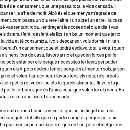
a vida és el cansament, que una passa tota la vida cansada, i
cansar, ja s'ha de morir. Això és el que menys m'agrada de
ment, com passa un dia rere l'altre, i un altre i un altre, i la casa
uè vas rentant roba, i endreçant les coses del dia a dia, i vas
 els dinars, i fent i desfent els llits, i arriba un moment que ja no
la vida et té consumida, i vols descansar, vols dormir, i ni tan
allibera d'un cansament que et tindrà esclava tota la vida, i quan
ón els nens fora de casa, llavors ja no et queden forces per fer
 i no pots estar per ells perquè necessites fer feina per poder
 i quan els hi pots dedicar temps perquè s'alimenten sols, ja són
a no et volen, t'arraconen, i llavors tens els néts, i els hi pots
 són petits i et volen i no ets tu qui els alimenta, i llavors tu ja
tat per fer el burro, que és l'única cosa que volen fer els nens. És
, si te la mires una mica. I és cansada.
nir amb el meu home la intimitat que no he tingut mai, ens
esconeguts, i tot allò que no podia comprar perquè no tenia
 ho puc menjar perquè diners sí que en tinc, però el metge ens