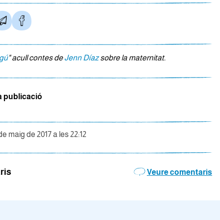
ngú
" acull contes de
Jenn Díaz
sobre la maternitat.
a publicació
 de maig de 2017 a les 22:12
ris
Veure comentaris