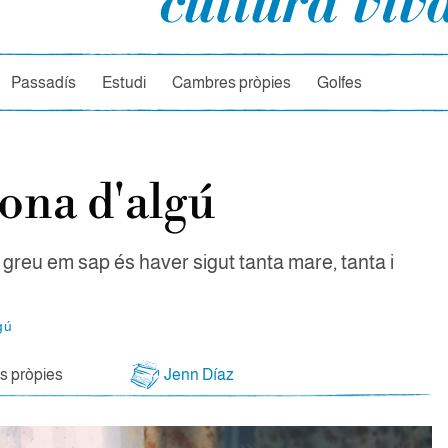
rcador
Passadís
Estudi
Cambres pròpies
Golfes
ona d'algú
greu em sap és haver sigut tanta mare, tanta i
gú
 pròpies
Jenn Díaz