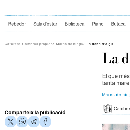
Ce
Rebedor
Sala d'estar
Biblioteca
Piano
Butaca
Catorze
/
Cambres pròpies
/
Mares de ningú
/
La dona d'algú
La d
El que més 
tanta mare
Mares de nin
Cambres
Comparteix la publicació