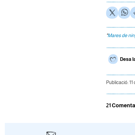
"
Mares de ni
Desa l
Publicació: 11
21 Comenta