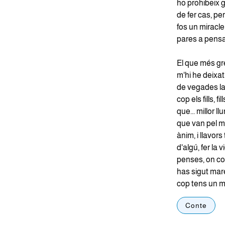
ho prohibeix g
de fer cas, pe
fos un miracle,
pares a pensar
El que més gr
m'hi he deixat 
de vegades la 
cop els fills,
que... millor l
que van pel m
ànim, i llavors
d'algú, fer la 
penses, on coi
has sigut mare
cop tens un ma
Conte