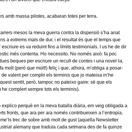
rs amb massa pilotes, acabaran totes per terra.
 darrers mesos la meva guerra contra la dispersió s’ha anat
fins a extrems mals de dur, i el resultat és que el temps que
scriure es va reduint fins a límits testimonials. I us he de dir
 estic més contenta. Ho necessito. No només això: fa poc
ues beques per escriure un recull de contes i una novel·la,
 molt (però que molt!) feliç i que, alhora, m’obliga a posar-
r de valent per complir els terminis que jo mateixa m’he
quest sentit, però, tampoc no pateixo gaire: sé que els
 he complert sempre tots els terminis).
o explico perquè en la meva batalla diària, em veig obligada a
ts fronts, que ara per ara només contribueixen a l’entropia.
 me’ls trec de sobre amb molt de gust (aquella Newsletter
ustrial alemany que traduïa cada setmana des de fa quinze