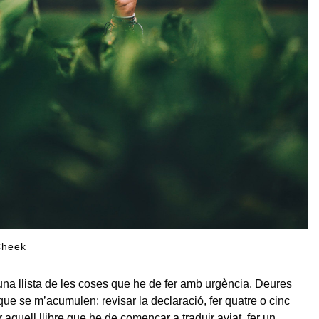
Cheek
 una llista de les coses que he de fer amb urgència. Deures
que se m’acumulen: revisar la declaració, fer quatre o cinc
ir aquell llibre que he de començar a traduir aviat, fer un