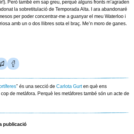
ir!). Però també em sap greu, perquè alguns fronts m’agraden
donat la sobretitulació de Temporada Alta. I ara abandonaré
mesos per poder concentrar-me a guanyar el meu Waterloo i
toriosa amb un o dos llibres sota el braç. Me’n moro de ganes.
rtíferes
" és una secció de
Carlota Gurt
en què ens
 cop de metàfora. Perquè les metàfores també són un acte de
a publicació