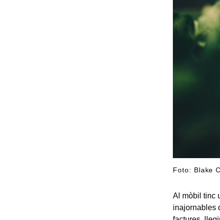
Foto: Blake 
Al mòbil tinc
inajornables 
factures, lleg