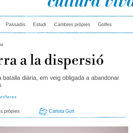
rcador
Passadís
Estudi
Cambres pròpies
Golfes
ió
ra a la dispersió
 batalla diària, em veig obligada a abandonar
s
rtíferes
s pròpies
Carlota Gurt