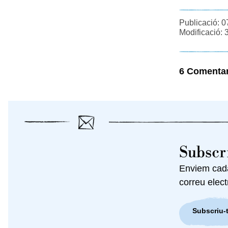
Publicació: 0
Modificació: 
6 Comentar
Subscri
Enviem cada 
correu elect
Subscriu-t