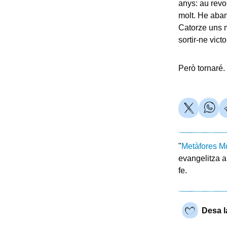
anys: au revo
molt. He aban
Catorze uns 
sortir-ne vic
Però tornaré.
"
Metàfores Mo
evangelitza a
fe.
Desa l