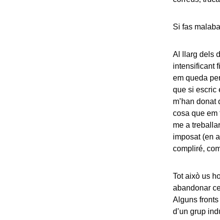
Si fas malaba
Al llarg dels
intensificant 
em queda per e
que si escric
m’han donat d
cosa que em fa
me a treballa
imposat (en a
compliré, com
Tot això us h
abandonar cer
Alguns fronts
d’un grup ind