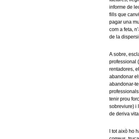
informe de le
fills que canv
pagar una mu
com a feta, n’
de la dispers
A sobre, escla
professional (
rentadores, e
abandonar els 
abandonar-te 
professionals
tenir prou for
sobreviure) i
de deriva vita
I tot això ho
correus, truc