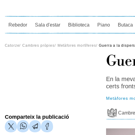
Ce
Rebedor
Sala d'estar
Biblioteca
Piano
Butaca
Catorze
/
Cambres pròpies
/
Metàfores mortíferes
/
Guerra a la dispers
Guer
En la meva
certs front
Metàfores mo
Cambre
Comparteix la publicació