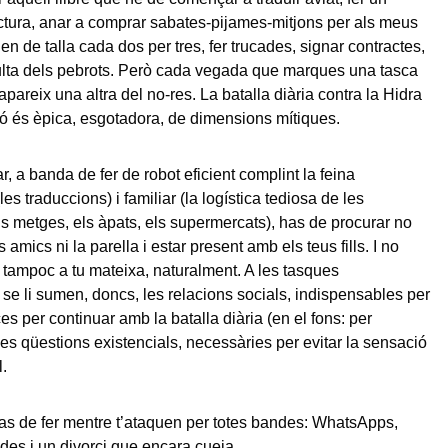
ctura, anar a comprar sabates-pijames-mitjons per als meus
ien de talla cada dos per tres, fer trucades, signar contractes,
lta dels pebrots. Però cada vegada que marques una tasca
apareix una altra del no-res. La batalla diària contra la Hidra
ió és èpica, esgotadora, de dimensions mítiques.
r, a banda de fer de robot eficient complint la feina
les traduccions) i familiar (la logística tediosa de les
ls metges, els àpats, els supermercats), has de procurar no
amics ni la parella i estar present amb els teus fills. I no
tampoc a tu mateixa, naturalment. A les tasques
 se li sumen, doncs, les relacions socials, indispensables per
ces per continuar amb la batalla diària (en el fons: per
 les qüestions existencials, necessàries per evitar la sensació
l.
 has de fer mentre t’ataquen per totes bandes: WhatsApps,
ades i un divorci que encara cueja.