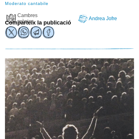
Moderato cantabile
Cambres
Andrea Jofre
pròpies
Comparteix la publicació