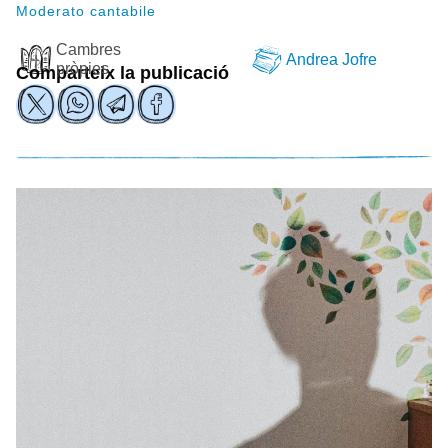
Moderato cantabile
Cambres
Andrea Jofre
pròpies
Comparteix la publicació