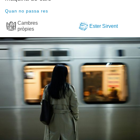
Quan no passa res
Cambres
Ester Sirvent
pròpies