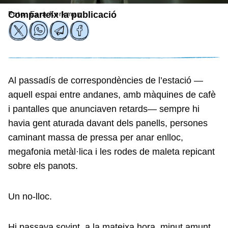
Foto: Esra Korkmaz
Comparteix la publicació
Al passadís de correspondències de l’estació —
aquell espai entre andanes, amb màquines de cafè
i pantalles que anunciaven retards— sempre hi
havia gent aturada davant dels panells, persones
caminant massa de pressa per anar enlloc,
megafonia metàl·lica i les rodes de maleta repicant
sobre els panots.
Un no-lloc.
Hi passava sovint, a la mateixa hora, minut amunt,