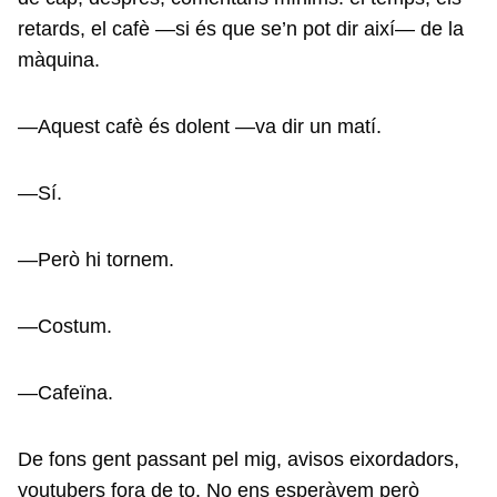
retards, el cafè —si és que se’n pot dir així— de la
màquina.
—Aquest cafè és dolent —va dir un matí.
—Sí.
—Però hi tornem.
—Costum.
—Cafeïna.
De fons gent passant pel mig, avisos eixordadors,
youtubers fora de to. No ens esperàvem però