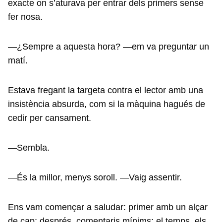
exacte on s’aturava per entrar dels primers sense
fer nosa.
—¿Sempre a aquesta hora? —em va preguntar un
matí.
Estava fregant la targeta contra el lector amb una
insistència absurda, com si la màquina hagués de
cedir per cansament.
—Sembla.
—És la millor, menys soroll. —Vaig assentir.
Ens vam començar a saludar: primer amb un alçar
de cap; després, comentaris mínims: el temps, els