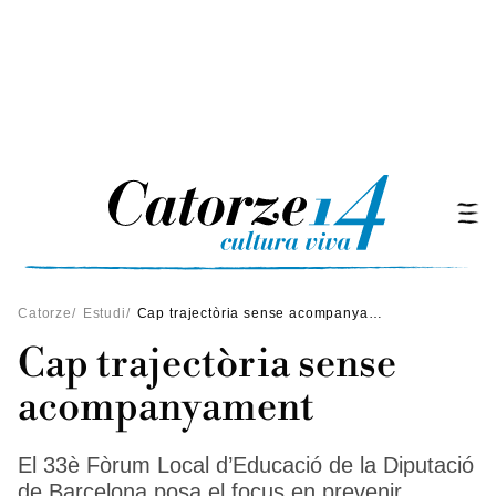
Catorze
/
Estudi
/
Cap trajectòria sense acompanyament
Cap trajectòria sense
acompanyament
El 33è Fòrum Local d’Educació de la Diputació
de Barcelona posa el focus en prevenir