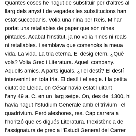
Quantes coses he hagut de substituir per d’altres al
llarg dels anys! I de vegades les substitucions han
estat succedanis. Volia una nina per Reis. M’han
portat uns retallables de paper que són nines
pintades. Acabat l’Institut, ja no volia nines ni reals
ni retallables. I semblava que comencés la meua
vida. La vida. La tria eterna. El desig etern. ¿Què
vols? Volia Grec i Literatura. Aquell company.
Aquells amics. A parts iguals. ¿I el destí? El destí
intervenint en tota tria. El destí i el segle. I la petita
ciutat de Lleida, on César havia estat lluitant
l’any 49 a. C. en un llarg setge. On, des del 1300, hi
havia hagut l’Studium Generale amb el trívium i el
quadrívium. Però aleshores, res. Cap carrera a
l’horitzó que es digués Literatura. Inexistència de
l’assignatura de grec a l’Estudi General del Carrer