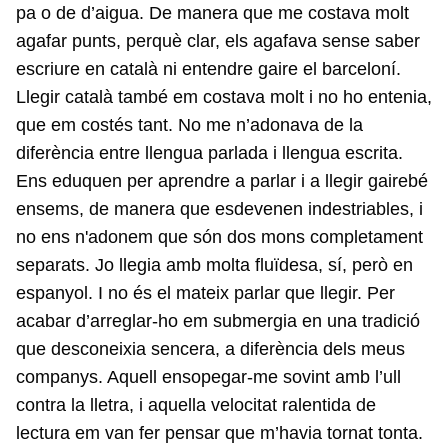
pa o de d’aigua. De manera que me costava molt
agafar punts, perquè clar, els agafava sense saber
escriure en català ni entendre gaire el barceloní.
Llegir català també em costava molt i no ho entenia,
que em costés tant. No me n’adonava de la
diferència entre llengua parlada i llengua escrita.
Ens eduquen per aprendre a parlar i a llegir gairebé
ensems, de manera que esdevenen indestriables, i
no ens n'adonem que són dos mons completament
separats. Jo llegia amb molta fluïdesa, sí, però en
espanyol. I no és el mateix parlar que llegir. Per
acabar d’arreglar-ho em submergia en una tradició
que desconeixia sencera, a diferència dels meus
companys. Aquell ensopegar-me sovint amb l’ull
contra la lletra, i aquella velocitat ralentida de
lectura em van fer pensar que m’havia tornat tonta.