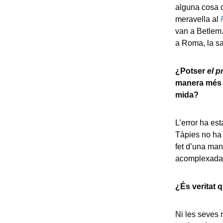
alguna cosa d
meravella al
van a Betlem.
a Roma, la sa
¿Potser
el 
manera més i
mida?
L’error ha est
Tàpies no ha 
fet d’una man
acomplexad
¿És veritat q
Ni les seves 