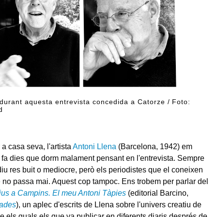
 durant aquesta entrevista concedida a Catorze / Foto:
d
a casa seva, l'artista
Antoni Llena
(Barcelona, 1942) em
fa dies que dorm malament pensant en l'entrevista. Sempre
diu res buit o mediocre, però els periodistes que el coneixen
no passa mai. Aquest cop tampoc. Ens trobem per parlar del
ius a Campins. El meu Antoni Tàpies
(editorial Barcino,
rades
), un aplec d'escrits de Llena sobre l'univers creatiu de
re els quals els que va publicar en diferents diaris després de