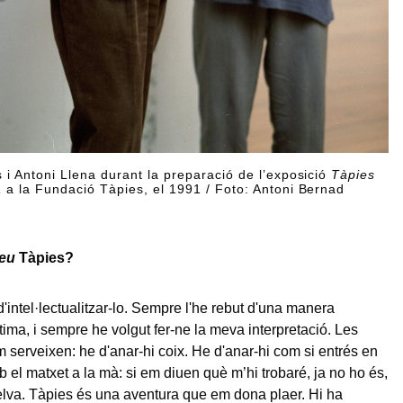
 i Antoni Llena durant la preparació de l’exposició
Tàpies
a
a la Fundació Tàpies, el 1991 / Foto: Antoni Bernad
teu
Tàpies?
'intel·lectualitzar-lo. Sempre l'he rebut d'una manera
tima, i sempre he volgut fer-ne la meva interpretació. Les
 serveixen: he d'anar-hi coix. He d'anar-hi com si entrés en
 el matxet a la mà: si em diuen què m’hi trobaré, ja no ho és,
selva. Tàpies és una aventura que em dona plaer. Hi ha