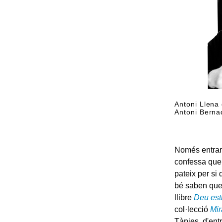
Antoni Llena
Antoni Berna
Només entrar 
confessa que 
pateix per si 
bé saben que 
llibre
Deu est
col·lecció
Mi
Tàpies, d'ent