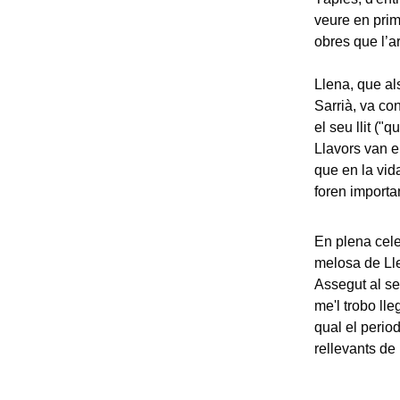
veure en prim
obres que l’ar
Llena, que al
Sarrià, va con
el seu llit ("
Llavors van e
que en la vid
foren importan
En plena cele
melosa de Llen
Assegut al s
me'l trobo lle
qual el perio
rellevants de 