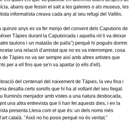
ícia, abans que fessin el salt a les galeries o als museus, les
tista informalista creava cada any al seu refugi del Vallès.
s quinze anys es va fer monjo del convent dels Caputxins de
èixer Tàpies durant la Caputxinada i aquella nit li va deixar
quatre taulons i un matalàs de palla") perquè hi pogués dormir.
ncetar una relació d'amistat que no es va interrompre, cosa
a de Tàpies no va ser sempre així amb altres artistes que
ts per a ell fins que se'n va apartar (o ells d'ell).
bració del centenari del naixement de Tàpies, la veu fina i
a desafia certs sorolls que hi ha al voltant del seu llegat.
eu lluminós menjador amb vistes a una natura desbocada,
gint una altra entrevista que li han fet aquests dies, i en la
dista presenta Llena com el que és: un dels noms més
l'art català. "Això no ho posis perquè no és veritat."