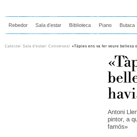
Ce
Rebedor
Sala d'estar
Biblioteca
Piano
Butaca
Catorze
/
Sala d'estar
/
Converses
/
«Tàpies ens va fer veure bellesa o
«Tàp
bell
havi
Antoni Lle
pintor, a q
famós»