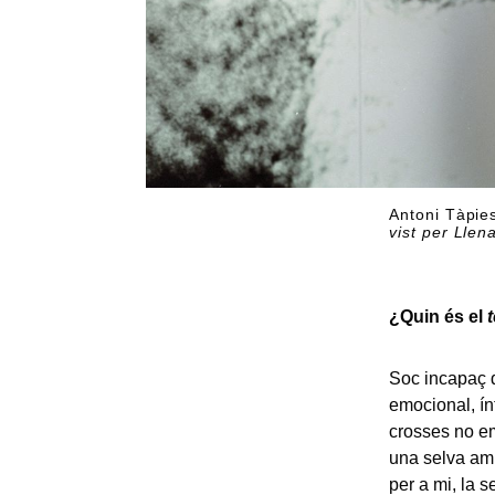
Antoni Tàpies
vist per Llen
¿Quin és el
Soc incapaç d
emocional, ín
crosses no em
una selva amb
per a mi, la 