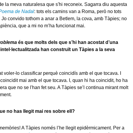
e la meva naturalesa que s'hi reconeix. Sagarra diu aquesta
Poema de Nadal
: tots els camins van a Roma, però no tots
 Jo convido tothom a anar a Betlem, la cova, amb Tàpies; no
piència, que a mi no m’ha funcionat mai.
problema
és que molts dels que s’hi han acostat d’una
ntel·lectualitzada han construït un Tàpies a la seva
at voler-lo classificar perquè coincidís amb el que tocava. I
coincidit mai amb el que tocava. I, quan hi ha coincidit, ho ha
era que no se l'han fet seu. A Tàpies se’l continua mirant molt
ament.
ue no has llegit mai res sobre ell?
memòries! A Tàpies només l’he llegit epidèrmicament. Per a