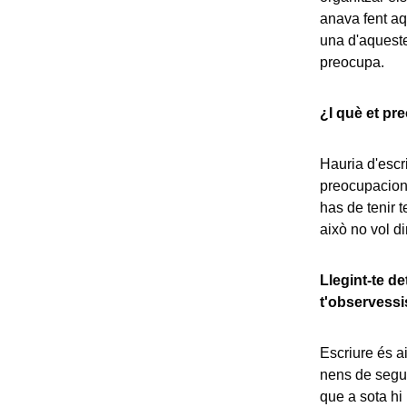
anava fent aqu
una d'aqueste
preocupa.
¿I què et pr
Hauria d'escr
preocupacions
has de tenir t
això no vol di
Llegint-te d
t'observessi
Escriure és ai
nens de seguid
que a sota hi