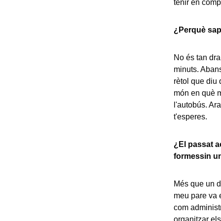
tenir en comp
¿Perquè sap
No és tan dra
minuts. Abans
rètol que diu 
món en què m
l'autobús. Ar
t'esperes.
¿El passat a
formessin u
Més que un di
meu pare va e
com administ
organitzar el