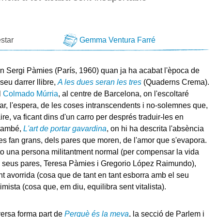
star
Gemma Ventura Farré
 Sergi Pàmies (París, 1960) quan ja ha acabat l'època de
seu darrer llibre,
A les dues seran les tres
(Quaderns Crema).
l
Colmado Múrria
, al centre de Barcelona, on l'escoltaré
tzar, l'espera, de les coses intranscendents i no-solemnes que,
re, va ficant dins d'un carro per després traduir-les en
 també,
L'art de portar gavardina
, on hi ha descrita l'absència
e es fan grans, dels pares que moren, de l'amor que s'evapora.
to una persona militantment normal (per compensar la vida
s seus pares, Teresa Pàmies i Gregorio López Raimundo),
 avorrida (cosa que de tant en tant esborra amb el seu
mista (cosa que, em diu, equilibra sent vitalista).
ersa forma part de
Perquè és la meva
, la secció de Parlem i