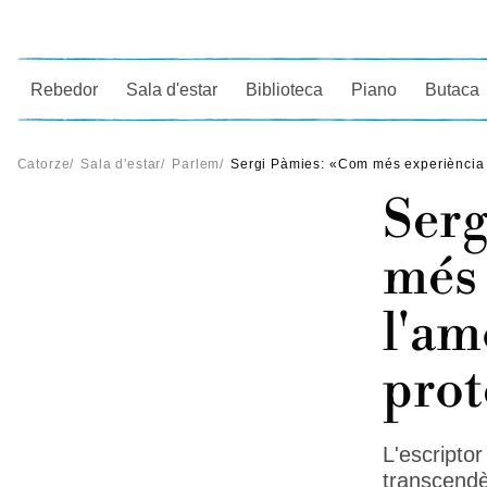
Ce
Rebedor
Sala d'estar
Biblioteca
Piano
Butaca
Catorze
/
Sala d'estar
/
Parlem
/
Sergi Pàmies: «Com més experiència t
Serg
més 
l'am
prot
L'escripto
transcendè