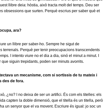
est llibre deia: hòstia, això tracta molt del temps. Deu ser
s obsessions que surten. Perquè escrius per saber què et
eocupa, ara?
iure un llibre per saber-ho. Sempre he sigut de
 terrenals. Perquè per tenir preocupacions transcendents
emps. I intento viure no el dia a dia, sinó el minut a minut. I
r que siguin trepidants, poden ser minuts avorrits.
etectava un mecanisme, com si sortissis de tu mateix i
s des de fora.
xò, ¿no? I no deixa de ser un artifici. És com els titelles: els
a capten la doble dimensió, que el titella és un titella, però
 ha un senyor que el va movent. Escriure és igual: jo soc un