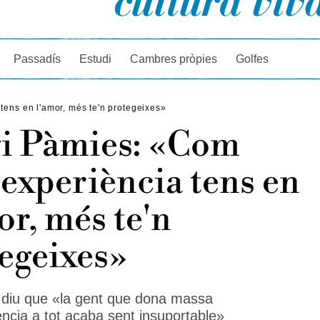
rcador
Passadís
Estudi
Cambres pròpies
Golfes
ens en l'amor, més te'n protegeixes»
i Pàmies: «Com
experiència tens en
or, més te'n
egeixes»
r diu que «la gent que dona massa
ncia a tot acaba sent insuportable»