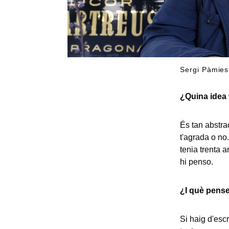
Sergi Pàmies
¿Quina idea 
És tan abstra
t'agrada o no
tenia trenta 
hi penso.
¿I què pens
Si haig d'esc