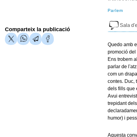
Parlem
Sala d'e
Comparteix la publicació
Quedo amb en
promoció del 
Ens trobem a
parlar de l'a
com un drapai
contes. Duc,
dels fills qu
Avui entrevis
trepidant del
declaradament
humor) i pessi
Aquesta conv