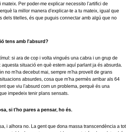
mi mateix. Per poder-me explicar necessito l'artifici de
Perquè la millor manera d'explicar-te a tu mateix, igual que
s dels titelles, és que puguis connectar amb algú que no
ió tens amb l'absurd?
ímul: si ara de cop i volta vingués una cabra i un grup de
: aquesta situació en què estem aquí parlant ja és absurda.
ón no m'ha decebut mai, sempre m'ha proveït de grans
 situacions absurdes, cosa que m'ha permès arribar als 64
ent que viu l'absurd com un problema, perquè és una
 que impedeix tenir plans sensats.
sa, si t’ho pares a pensar, ho és.
a, i alhora no. La gent que dona massa transcendència a tot