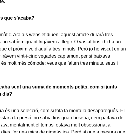
te.
s que s'acaba?
màtic. Ara als webs et diuen: aquest article durarà tres
 no sabíem quant trigàvem a llegir. O vas al bus i hi ha un
que el pròxim ve d'aquí a tres minuts. Però jo he viscut en un
iràvem vint-i-cinc vegades cap amunt per si baixava
a és molt més còmode: veus que falten tres minuts, seus i
caba sent una suma de moments petits, com si junts
n dia?
a és una selecció, com si tota la morralla desaparegués. El
star a la presó, no sabia fins quan hi seria, i em parlava de
rava mentalment el temps: estava molt obsessionat a
s dies, fer una mica de gimnàstica. Però sí que a mesura que