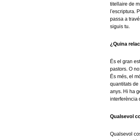
titellaire de 
l'escriptura. 
passa a travé
siguis tu.
¿Quina relac
És el gran est
pastors. O no
És més, el m
quantitats de
anys. Hi ha g
interferència
Qualsevol co
Qualsevol cos