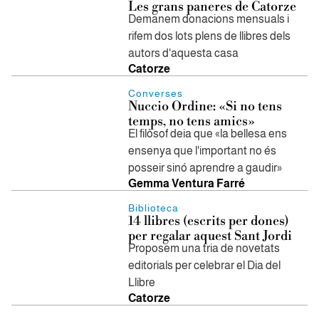
Les grans paneres de Catorze
Demanem donacions mensuals i
rifem dos lots plens de llibres dels
autors d'aquesta casa
Catorze
Converses
Nuccio Ordine: «Si no tens
temps, no tens amics»
El filòsof deia que «la bellesa ens
ensenya que l'important no és
posseir sinó aprendre a gaudir»
Gemma Ventura Farré
Biblioteca
14 llibres (escrits per dones)
per regalar aquest Sant Jordi
Proposem una tria de novetats
editorials per celebrar el Dia del
Llibre
Catorze