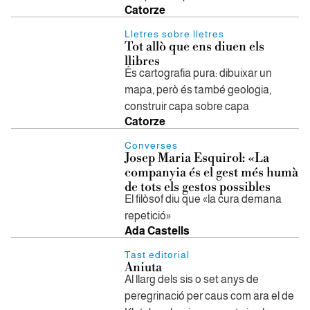
Catorze
Lletres sobre lletres
Tot allò que ens diuen els
llibres
És cartografia pura: dibuixar un
mapa, però és també geologia,
construir capa sobre capa
Catorze
Converses
Josep Maria Esquirol: «La
companyia és el gest més humà
de tots els gestos possibles
El filòsof diu que «la cura demana
repetició»
Ada Castells
Tast editorial
Aniuta
Al llarg dels sis o set anys de
peregrinació per caus com ara el de