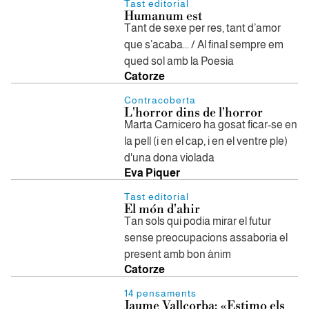
Tast editorial
Humanum est
Tant de sexe per res, tant d’amor
que s’acaba... / Al final sempre em
qued sol amb la Poesia
Catorze
Contracoberta
L'horror dins de l'horror
Marta Carnicero ha gosat ficar-se en
la pell (i en el cap, i en el ventre ple)
d'una dona violada
Eva Piquer
Tast editorial
El món d'ahir
Tan sols qui podia mirar el futur
sense preocupacions assaboria el
present amb bon ànim
Catorze
14 pensaments
Jaume Vallcorba: «Estimo els