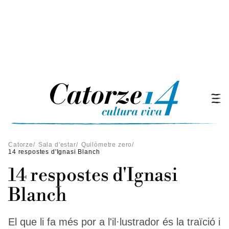
Catorze
/
Sala d'estar
/
Quilòmetre zero
/
14 respostes d'Ignasi Blanch
14 respostes d'Ignasi
Blanch
El que li fa més por a l'il·lustrador és la traïció i