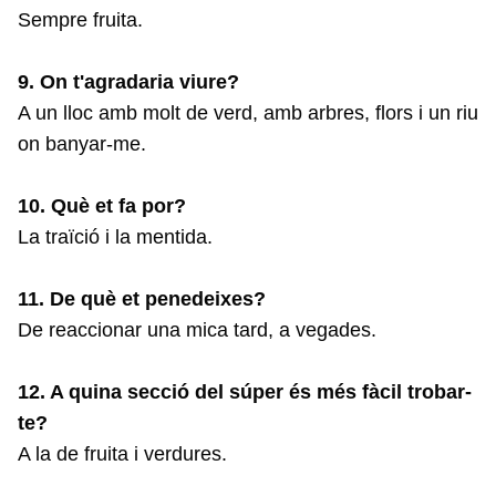
Sempre fruita.
9. On t'agradaria viure?
A un lloc amb molt de verd, amb arbres, flors i un riu
on banyar-me.
10. Què et fa por?
La traïció i la mentida.
11. De què et penedeixes?
De reaccionar una mica tard, a vegades.
12. A quina secció del súper és més fàcil trobar-
te?
A la de fruita i verdures.