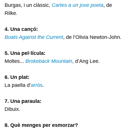
Burgas, i un clàssic,
Cartes a un jove
poeta
, de
Rilke.
4. Una cançó:
Boats Against the Current
, de l’Olivia Newton-John.
5. Una pel·lícula:
Moltes...
Brokeback Mountain
, d’Ang Lee.
6. Un plat:
La paella d’
arròs
.
7. Una paraula:
Dibuix.
8. Què menges per esmorzar?