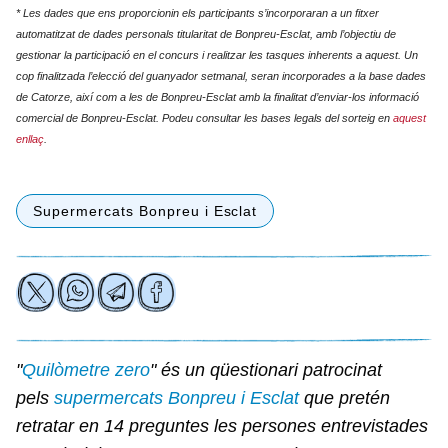
* Les dades que ens proporcionin els participants s’incorporaran a un fitxer
automatitzat de dades personals titularitat de Bonpreu-Esclat, amb l’objectiu de
gestionar la participació en el concurs i realitzar les tasques inherents a aquest. Un
cop finalitzada l’elecció del guanyador setmanal, seran incorporades a la base dades
de Catorze, així com a les de Bonpreu-Esclat amb la finalitat d’enviar-los informació
comercial de Bonpreu-Esclat. Podeu consultar les bases legals del sorteig en
aquest
enllaç
.
Supermercats Bonpreu i Esclat
"
Quilòmetre zero
" és un qüestionari patrocinat
pels
supermercats Bonpreu i Esclat
que pretén
retratar en 14 preguntes les persones entrevistades