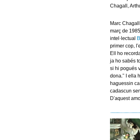
Chagall, Arth
Marc Chagall 
març de 1985)
intel·lectual
B
primer cop, l'
Ell ho record
ja ho sabés t
si hi pogués 
dona." I ella 
haguessin caig
cadascun sem
D'aquest amor