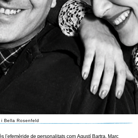
 i Bella Rosenfeld
 és l'efemèride de personalitats com Agustí Bartra, Marc