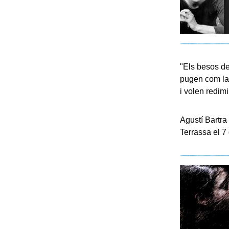
"Els besos de
pugen com la 
i volen redimir
Agustí Bartra
Terrassa el 7