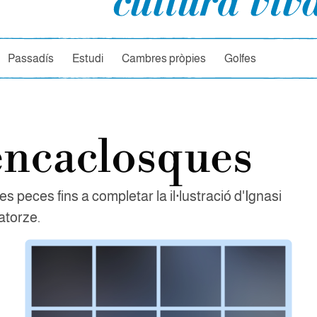
rcador
Passadís
Estudi
Cambres pròpies
Golfes
encaclosques
les peces fins a completar la il·lustració d'Ignasi
atorze.