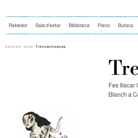
Ce
Rebedor
Sala d'estar
Biblioteca
Piano
Butaca
Catorze
/
Jocs
/
Trencaclosques
Tr
Fes lliscar 
Blanch a C