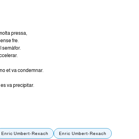
olta pressa,
nse fre.
el semàfor.
ccelerar.
, no et va condemnar.
 es va precipitar.
Enric Umbert-Rexach
Enric Umbert-Rexach