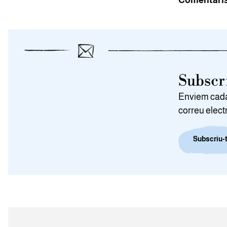
Comentari
Subscri
Enviem cada 
correu elect
Subscriu-t