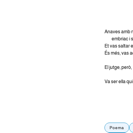
Anaves amb m
embriac i se
Et vas saltar 
És més, vas a
El jutge, però
Va ser ella qui
Poema