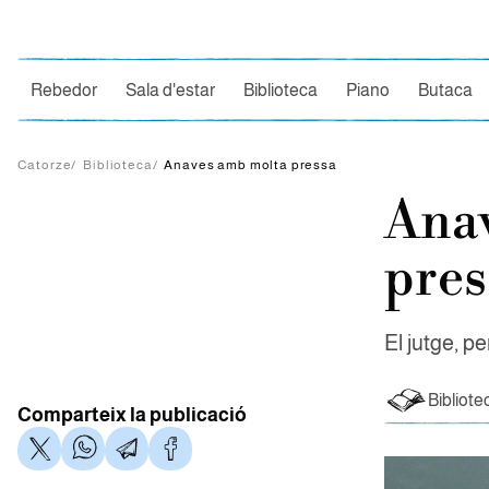
Ce
Rebedor
Sala d'estar
Biblioteca
Piano
Butaca
Catorze
/
Biblioteca
/
Anaves amb molta pressa
Ana
pres
El jutge, p
Bibliote
Comparteix la publicació