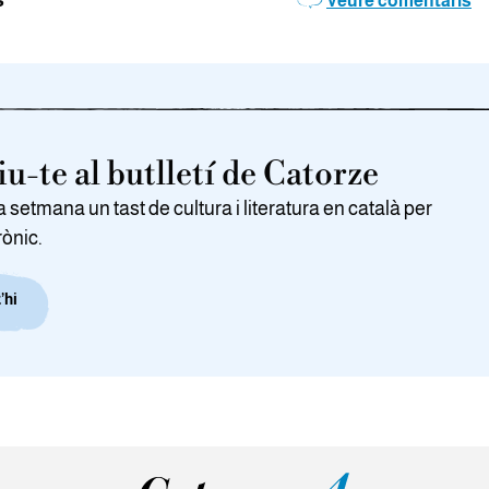
s
Veure comentaris
u-te al butlletí de Catorze
setmana un tast de cultura i literatura en català per
rònic.
’hi