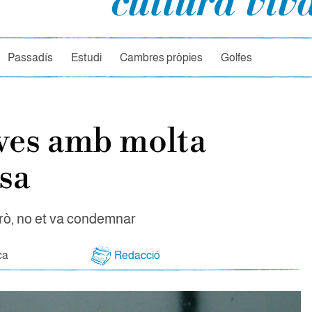
rcador
Passadís
Estudi
Cambres pròpies
Golfes
ves amb molta
sa
erò, no et va condemnar
ca
Redacció