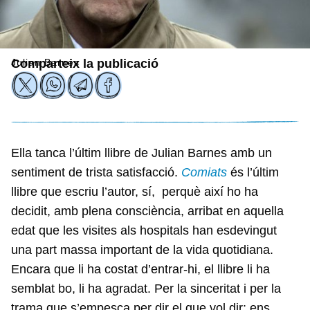
Julian Barnes
Comparteix la publicació
Ella tanca l’últim llibre de Julian Barnes amb un
sentiment de trista satisfacció.
Comiats
és l’últim
llibre que escriu l’autor, sí, perquè així ho ha
decidit, amb plena consciència, arribat en aquella
edat que les visites als hospitals han esdevingut
una part massa important de la vida quotidiana.
Encara que li ha costat d’entrar-hi, el llibre li ha
semblat bo, li ha agradat. Per la sinceritat i per la
trama que s’empesca per dir el que vol dir: ens