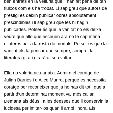
ben entrats en la vellúria que li han fet pena de tan
fluixos com els ha trobat. Li sap greu que autors de
prestigi es deixin publicar obres absolutament
prescindibles i li sap greu que les hi hagin
publicades. Potser és que la vanitat no els deixa
veure que allò que escriuen ara no té cap mena
d’interès per a la resta de mortals. Potser és que la
vanitat els fa pensar que sempre, sempre, la
literatura gira i girarà al seu voltant.
Ella no voldria actuar així. Admira el coratge de
Julian Barnes i d’Alice Munro, perquè es necessita
coratge per reconèixer que ja ho has dit tot i que a
partir d’un determinat moment val més callar.
Demana als déus i a les deesses que li conservin la
lucidesa per imitar-los quan li arribi l’hora. Els