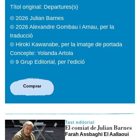
Títol original: Departures(s)
© 2026 Julian Barnes
© 2026 Alexandre Gombau i Arnau, per la
traducció
© Hiroki Kawanabe, per la imatge de portada
Concepte: Yolanda Artola
© 9 Grup Editorial, per l’edició
Comprar
Tast editorial
El comiat de Julian Barnes
Farah Assbaghi El Aallaoui