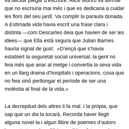
va decidir plegar d’escriure. Alice Munro va afirmar
que no escriuria mai més i que es dedicaria a cuidar
les flors del seu jardí. Va complir la paraula donada.
A
Estimada vida
havia escrit una frase clara i
distinta —com Descartes deia que havien de ser les
idees— que Ella està segura que Julian Barnes
hauria signat de gust: «D’ençà que s’havia
establert la seguretat social universal, la gent no
feia més que anar al metge i convertia la seva vida
en un llarg drama d’hospitals i operacions, cosa que
no feia sinó perllongar el període de ser una
molèstia al final de la vida.»
La decrepitud dels altres li fa mal. I la pròpia, que
sap que un dia la tocarà. Recorda haver llegit
alguna novel·la i algun llibre de poemes d’autors