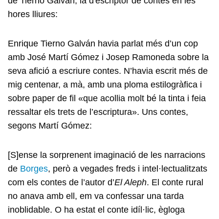
de Tierno Galván, la d'escriptor de contes en les
hores lliures:
Enrique Tierno Galván havia parlat més d’un cop
amb José Martí Gómez i Josep Ramoneda sobre la
seva afició a escriure contes. N’havia escrit més de
mig centenar, a mà, amb una ploma estilogràfica i
sobre paper de fil «que acollia molt bé la tinta i feia
ressaltar els trets de l’escriptura». Uns contes,
segons Martí Gómez:
[S]ense la sorprenent imaginació de les narracions
de
Borges
, però a vegades freds i intel·lectualitzats
com els contes de l’autor d’
El Aleph
. El conte rural
no anava amb ell, em va confessar una tarda
inoblidable. O ha estat el conte idíl·lic, ègloga