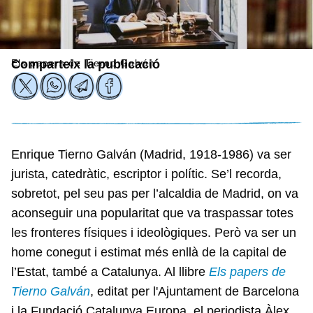
Els papers de Tierno Galván
Comparteix la publicació
Enrique Tierno Galván (Madrid, 1918-1986) va ser
jurista, catedràtic, escriptor i polític. Se’l recorda,
sobretot, pel seu pas per l’alcaldia de Madrid, on va
aconseguir una popularitat que va traspassar totes
les fronteres físiques i ideològiques. Però va ser un
home conegut i estimat més enllà de la capital de
l’Estat, també a Catalunya. Al llibre
Els papers de
Tierno Galván
, editat per l'Ajuntament de Barcelona
i la Fundació Catalunya Europa, el periodista Àlex