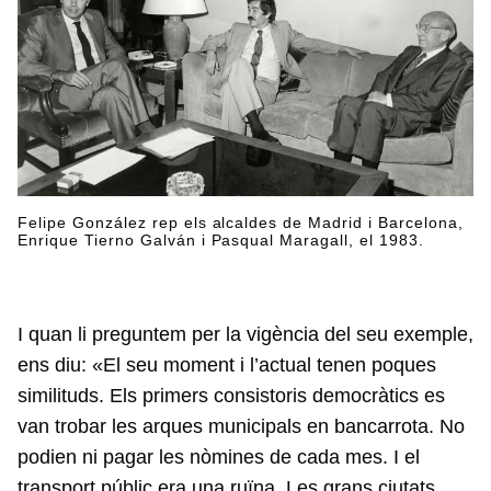
Felipe González rep els alcaldes de Madrid i Barcelona,
Enrique Tierno Galván i Pasqual Maragall, el 1983.
I quan li preguntem per la vigència del seu exemple,
ens diu: «El seu moment i l’actual tenen poques
similituds. Els primers consistoris democràtics es
van trobar les arques municipals en bancarrota. No
podien ni pagar les nòmines de cada mes. I el
transport públic era una ruïna. Les grans ciutats