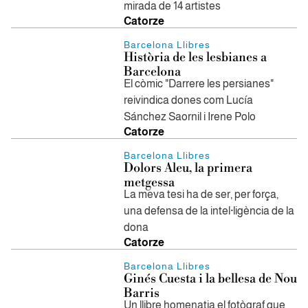
mirada de 14 artistes
Catorze
Barcelona Llibres
Història de les lesbianes a
Barcelona
El còmic "Darrere les persianes"
reivindica dones com Lucía
Sánchez Saornil i Irene Polo
Catorze
Barcelona Llibres
Dolors Aleu, la primera
metgessa
La meva tesi ha de ser, per força,
una defensa de la intel·ligència de la
dona
Catorze
Barcelona Llibres
Ginés Cuesta i la bellesa de Nou
Barris
Un llibre homenatja el fotògraf que