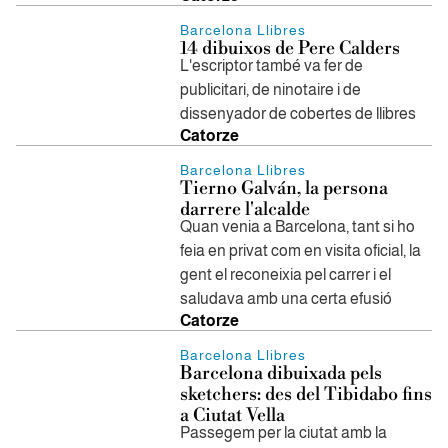
Barcelona Llibres
14 dibuixos de Pere Calders
L'escriptor també va fer de
publicitari, de ninotaire i de
dissenyador de cobertes de llibres
Catorze
Barcelona Llibres
Tierno Galván, la persona
darrere l'alcalde
Quan venia a Barcelona, tant si ho
feia en privat com en visita oficial, la
gent el reconeixia pel carrer i el
saludava amb una certa efusió
Catorze
Barcelona Llibres
Barcelona dibuixada pels
sketchers: des del Tibidabo fins
a Ciutat Vella
Passegem per la ciutat amb la