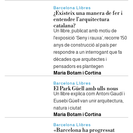
Barcelona Llibres
¿Existeix una manera de fer i
entendre l’arquitectura
catalana?
Un llibre, publicat amb motiu de
l'exposició ‘Seny i rauxa’, recorre 150
anys de construcció al país per
respondre a un interrogant que fa
dècades que arquitectes i
pensadors es plantegen
Maria Botam i Cortina
Barcelona Llibres
El Park Güell amb ulls nous
Un llibre explica com Antoni Gaudí i
Eusebi Güell van unir arquitectura,
natura i ciutat
Maria Botam i Cortina
Barcelona Llibres
«Barcelona ha progressat