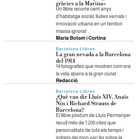
gràcies a la Marina»
Un llibre recorre cent anys
d’habitatge social, lluites veïnals i
innovació urbana en un territori
massa ignorat
Maria Botam i Cortina
Barcelona Llibres
La gran nevada a la Barcelona
del 1914
14 fotografies que mostren com era
la vida abans a la gran ciutat
Redacció
Barcelona Llibres
¿Què van dir Lluís XIV, Anaïs
Nin i Richard Strauss de
Barcelona?
El llibre pòstum de Lluís Permanyer
recull més de 1.200 cites que
personalitats de tots els temps i
indrets del món van fer sobre la