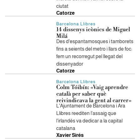
ciutat
Catorze
Barcelona Llibres
14 dissenys icònics de Miguel
Milá
Des d'espantamosques i tamborets
fins a seients del metro i llars de foc:
fem un recorregut pel llegat del
dissenyador
Catorze
Barcelona Llibres
Colm Tóibín: «Vaig aprendre
català per saber què
reivindicava la gent al carrer»
L'Ajuntament de Barcelona i Ara
Llibres reediten l’assaig que
l’irlandès va dedicar a la capital
catalana
Xavier Sirés