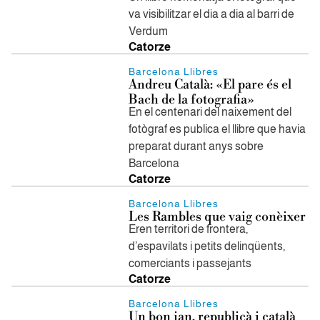
va visibilitzar el dia a dia al barri de
Verdum
Catorze
Barcelona Llibres
Andreu Català: «El pare és el
Bach de la fotografia»
En el centenari del naixement del
fotògraf es publica el llibre que havia
preparat durant anys sobre
Barcelona
Catorze
Barcelona Llibres
Les Rambles que vaig conèixer
Eren territori de frontera,
d’espavilats i petits delinqüents,
comerciants i passejants
Catorze
Barcelona Llibres
Un bon jan, republicà i català