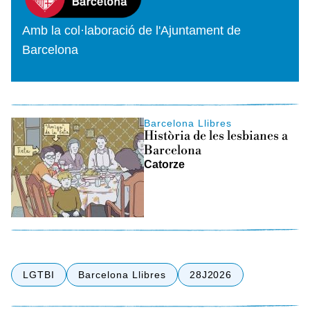
Amb la col·laboració de l'Ajuntament de
Barcelona
Barcelona Llibres
Història de les lesbianes a
Barcelona
Catorze
LGTBI
Barcelona Llibres
28J2026