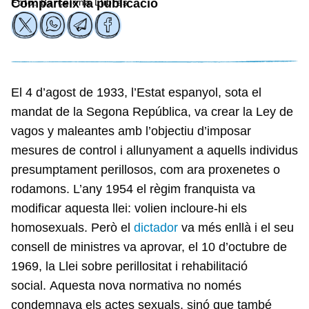
Foto: Barcelona Llibres
Comparteix la publicació
El 4 d’agost de 1933, l’Estat espanyol, sota el
mandat de la Segona República, va crear la Ley de
vagos y maleantes amb l’objectiu d’imposar
mesures de control i allunyament a aquells individus
presumptament perillosos, com ara proxenetes o
rodamons. L’any 1954 el règim franquista va
modificar aquesta llei: volien incloure-hi els
homosexuals. Però el
dictador
va més enllà i el seu
consell de ministres va aprovar, el 10 d’octubre de
1969, la Llei sobre perillositat i rehabilitació
social. Aquesta nova normativa no només
condemnava els actes sexuals, sinó que també