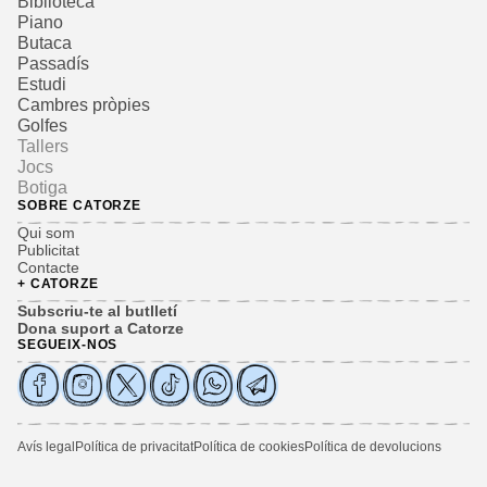
Biblioteca
Piano
Butaca
Passadís
Estudi
Cambres pròpies
Golfes
Tallers
Jocs
Botiga
SOBRE CATORZE
Qui som
Publicitat
Contacte
+ CATORZE
Subscriu-te al butlletí
Dona suport a Catorze
SEGUEIX-NOS
Avís legal
Política de privacitat
Política de cookies
Política de devolucions