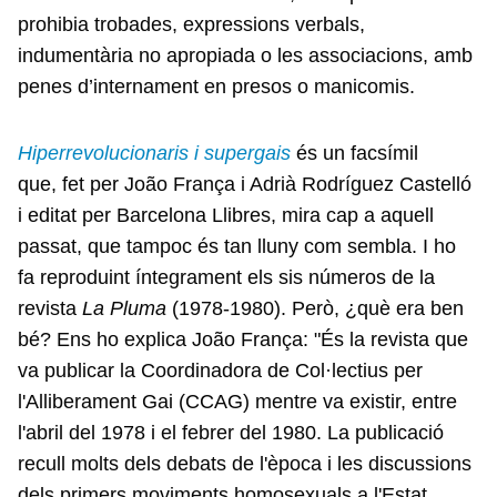
prohibia trobades, expressions verbals,
indumentària no apropiada o les associacions, amb
penes d’internament en presos o manicomis.
Hiperrevolucionaris i supergais
és un facsímil
que, fet per João França i Adrià Rodríguez Castelló
i editat per Barcelona Llibres, mira cap a aquell
passat, que tampoc és tan lluny com sembla. I ho
fa reproduint íntegrament els sis números de la
revista
La Pluma
(1978-1980). Però, ¿què era ben
bé? Ens ho explica João França: "És la revista que
va publicar la Coordinadora de Col·lectius per
l'Alliberament Gai (CCAG) mentre va existir, entre
l'abril del 1978 i el febrer del 1980. La publicació
recull molts dels debats de l'època i les discussions
dels primers moviments homosexuals a l'Estat