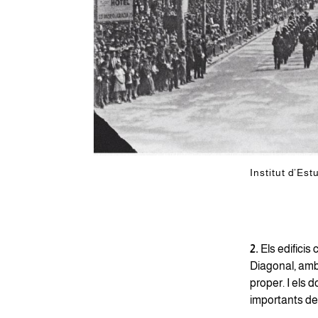
Institut d’Es
2.
Els edificis 
Diagonal, amb 
proper. I els d
importants del 