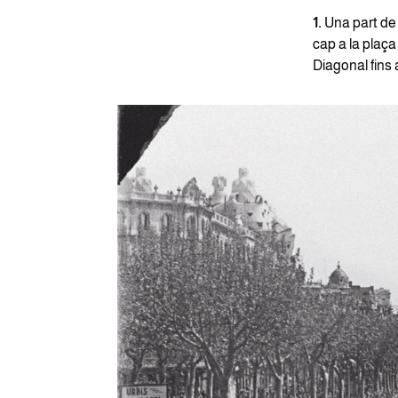
1.
Una part de 
cap a la plaça
Diagonal fins 