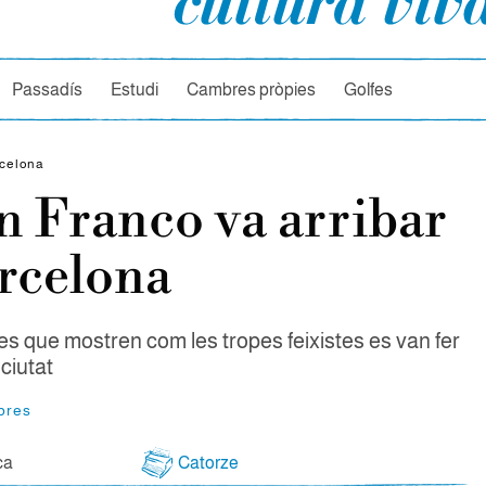
rcador
Passadís
Estudi
Cambres pròpies
Golfes
rcelona
 Franco va arribar
rcelona
ies que mostren com les tropes feixistes es van fer
ciutat
bres
ca
Catorze