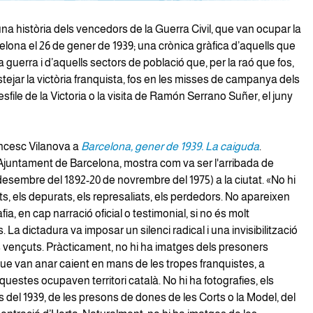
a història dels vencedors de la Guerra Civil, que van ocupar la
elona el 26 de gener de 1939; una crònica gràfica d’aquells que
 guerra i d’aquells sectors de població que, per la raó que fos,
estejar la victòria franquista, fos en les misses de campanya dels
esfile de la Victoria o la visita de Ramón Serrano Suñer, el juny
ncesc Vilanova a
Barcelona, gener de 1939. La caiguda
.
'Ajuntament de Barcelona, mostra com va ser l'arribada de
esembre del 1892-20 de novrembre del 1975) a la ciutat. «No hi
s, els depurats, els represaliats, els perdedors. No apareixen
ia, en cap narració oficial o testimonial, si no és molt
. La dictadura va imposar un silenci radical i una invisibilització
 vençuts. Pràcticament, no hi ha imatges dels presoners
que van anar caient en mans de les tropes franquistes, a
estes ocupaven territori català. No hi ha fotografies, els
del 1939, de les presons de dones de les Corts o la Model, del