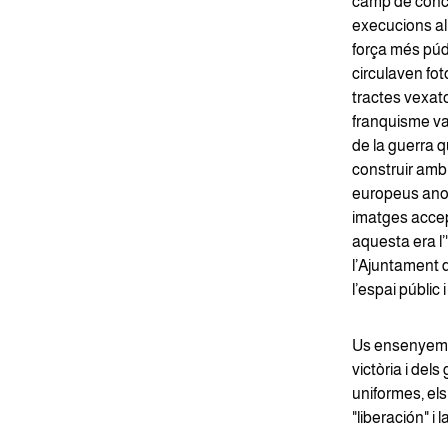
camp de conce
execucions al
força més púdi
circulaven fot
tractes vexato
franquisme va 
de la guerra 
construir amb
europeus anom
imatges accept
aquesta era l
l’Ajuntament d
l’espai públic i
Us ensenyem 14
victòria i del
uniformes, els
"liberación" i l