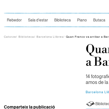
Ce
Rebedor
Sala d'estar
Biblioteca
Piano
Butaca
Catorze
/
Biblioteca
/
Barcelona Llibres
/
Quan Franco va arribar a Ba
Quan
a Ba
14 fotograf
amos de la 
Barcelona Lli
Bibliote
Comparteix la publicació