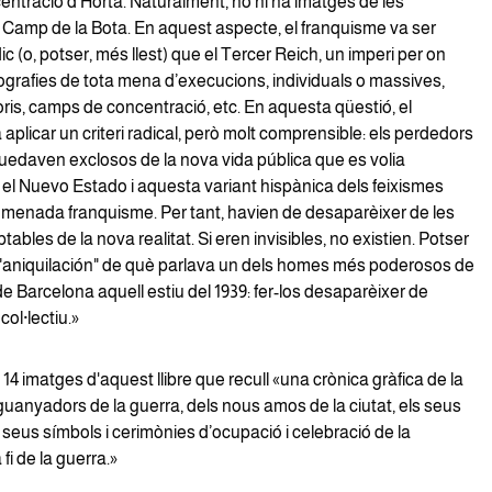
ntració d’Horta. Naturalment, no hi ha imatges de les
 Camp de la Bota. En aquest aspecte, el franquisme va ser
c (o, potser, més llest) que el Tercer Reich, un imperi per on
ografies de tota mena d’execucions, individuals o massives,
ris, camps de concentració, etc. En aquesta qüestió, el
aplicar un criteri radical, però molt comprensible: els perdedors
quedaven exclosos de la nova vida pública que es volia
 el Nuevo Estado i aquesta variant hispànica dels feixismes
enada franquisme. Per tant, havien de desaparèixer de les
ables de la nova realitat. Si eren invisibles, no existien. Potser
’"aniquilación" de què parlava un dels homes més poderosos de
e Barcelona aquell estiu del 1939: fer-los desaparèixer de
 col·lectiu.»
 imatges d'aquest llibre que recull «una crònica gràfica de la
s guanyadors de la guerra, dels nous amos de la ciutat, els seus
 seus símbols i cerimònies d’ocupació i celebració de la
a fi de la guerra.»