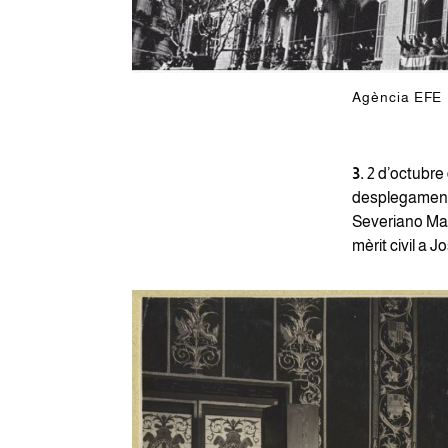
Agència EFE
3.
2 d’octubre 
desplegament 
Severiano Mar
mèrit civil a 