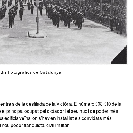
tudis Fotogràfics de Catalunya
centrals de la desfilada de la Victòria. El número 508-510 de la
el principal ocupat pel dictador i el seu nucli de poder més
os edificis veïns, on s’havien instal·lat els convidats més
nou poder franquista, civil i militar.