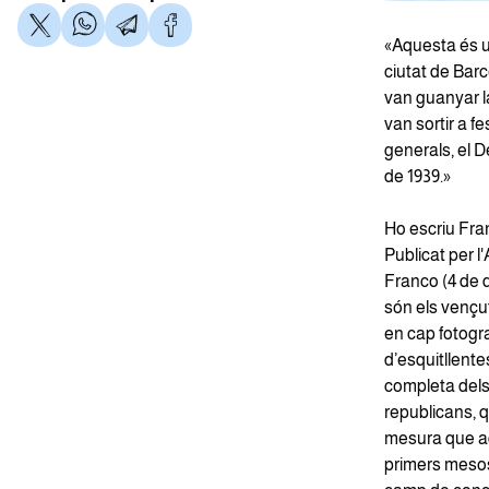
«Aquesta és un
ciutat de Barc
van guanyar la
van sortir a f
generals, el D
de 1939.»
Ho escriu Fra
Publicat per l
Franco (4 de d
són els vençut
en cap fotograf
d’esquitllentes
completa dels
republicans, 
mesura que aqu
primers mesos 