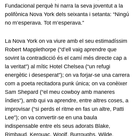
Fundacional perquè hi narra la seva joventut a la
polifònica Nova York dels seixanta i setanta: “Ningú
no m’esperava. Tot m’esperava.”
La Nova York on va viure amb el seu estimadíssim
Robert Mapplethorpe (“d’ell vaig aprendre que
sovint la contradicció és el camí més directe cap a
la veritat”) al mític Hotel Chelsea (“un refugi
energètic i desesperat”); on va forjar-se una carrera
com a poeta recitadora punk única; on va conèixer
Sam Shepard (“el meu cowboy amb maneres
índies”), amb qui va aprendre, entre altres coses, a
improvisar (“si perds el ritme en fas un altre, Patti
Lee”); on va convertir-se en una baula
indispensable entre els seus adorats Blake,
Rimbaud, Kerouac, Woolf, Burroughs, Wilde,