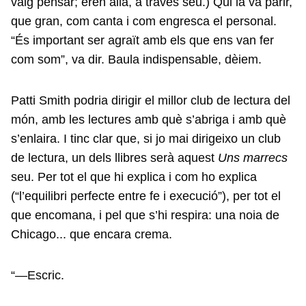
vaig pensar; eren allà, a través seu.) Qui la va parir,
que gran, com canta i com engresca el personal.
“És important ser agraït amb els que ens van fer
com som”, va dir. Baula indispensable, dèiem.
Patti Smith podria dirigir el millor club de lectura del
món, amb les lectures amb què s’abriga i amb què
s’enlaira. I tinc clar que, si jo mai dirigeixo un club
de lectura, un dels llibres serà aquest
Uns marrecs
seu. Per tot el que hi explica i com ho explica
(“l’equilibri perfecte entre fe i execució”), per tot el
que encomana, i pel que s’hi respira: una noia de
Chicago... que encara crema.
“—Escric.