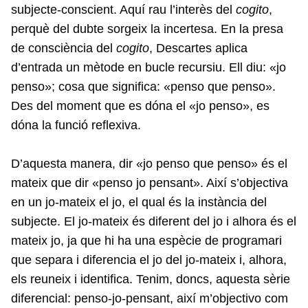
subjecte-conscient. Aquí rau l’interès del
cogito
,
perquè del dubte sorgeix la incertesa. En la presa
de consciència del
cogito
, Descartes aplica
d’entrada un mètode en bucle recursiu. Ell diu: «jo
penso»; cosa que significa: «penso que penso».
Des del moment que es dóna el «jo penso», es
dóna la funció reflexiva.
D’aquesta manera, dir «jo penso que penso» és el
mateix que dir «penso jo pensant». Així s’objectiva
en un jo-mateix el jo, el qual és la instància del
subjecte. El jo-mateix és diferent del jo i alhora és el
mateix jo, ja que hi ha una espècie de programari
que separa i diferencia el jo del jo-mateix i, alhora,
els reuneix i identifica. Tenim, doncs, aquesta sèrie
diferencial: penso-jo-pensant, així m’objectivo com