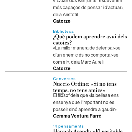
«“Quan dos van junts” esdevenen
més capaços de pensar i d’actuar»,
deia Aristòtil
Catorze
Biblioteca
¿Què podem aprendre avui dels
estoics?
«La millor manera de defensar-se
d'un enemic és no comportar-se
com ell», deia Marc Aureli
Catorze
Converses
Nuccio Ordine: «Si no tens
temps, no tens amics»
El filòsof deia que «la bellesa ens
ensenya que l'important no és
posseir sinó aprendre a gaudir»
Gemma Ventura Farré
14 pensaments
Hannah Arendt: «El veritable