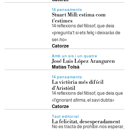
14 pensaments
Stuart Mill: estima com
t'estimes
14 reflexions del filòsof, que deia
«pregunta't si ets feliç i deixaràs de
ser-ho»
Catorze
Amb un sis i un quatre
José Luis López Aranguren
Matías Tolsà
14 pensaments
La victòria més difícil
d'Aristòtil
14 reflexions del filòsof, que deia que
«l'ignorant afirma, el savi dubta»
Catorze
Tast editorial
La felicitat, desesperadament
No es tracta de prohibir-nos esperar,