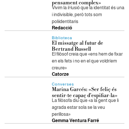
pensament complex»
Vivim la il·lusió que la identitat és una
i indivisible, però tots som
poliidentitaris
Redacció
Biblioteca
El missatge al futur de
Bertrand Russell
El filòsof creia que «ens hem de fixar
en els fets i no en el que voldríem
creure»
Catorze
Converses
Marina Garcés: «Ser feliç és
sentir-te capaç d'espifiar-la»
La filòsofa diu que «a la gent que li
agrada estar sola se la veu
perillosa»
Gemma Ventura Farré