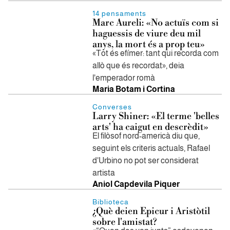
14 pensaments
Marc Aureli: «No actuïs com si
haguessis de viure deu mil
anys, la mort és a prop teu»
«Tot és efímer: tant qui recorda com
allò que és recordat», deia
l'emperador romà
Maria Botam i Cortina
Converses
Larry Shiner: «El terme 'belles
arts' ha caigut en descrèdit»
El filòsof nord-americà diu que,
seguint els criteris actuals, Rafael
d'Urbino no pot ser considerat
artista
Aniol Capdevila Piquer
Biblioteca
¿Què deien Epicur i Aristòtil
sobre l'amistat?