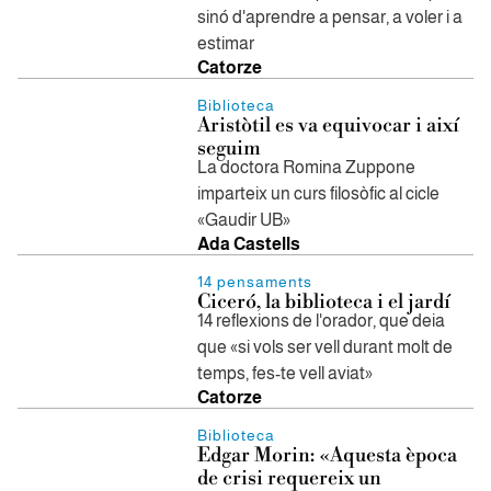
sinó d'aprendre a pensar, a voler i a
estimar
Catorze
Biblioteca
Aristòtil es va equivocar i així
seguim
La doctora Romina Zuppone
imparteix un curs filosòfic al cicle
«Gaudir UB»
Ada Castells
14 pensaments
Ciceró, la biblioteca i el jardí
14 reflexions de l'orador, que deia
que «si vols ser vell durant molt de
temps, fes-te vell aviat»
Catorze
Biblioteca
Edgar Morin: «Aquesta època
de crisi requereix un