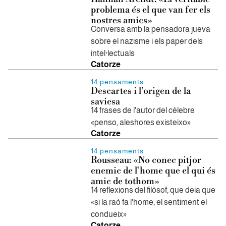
problema és el que van fer els
nostres amics»
Conversa amb la pensadora jueva
sobre el nazisme i els paper dels
intel·lectuals
Catorze
14 pensaments
Descartes i l'origen de la
saviesa
14 frases de l'autor del cèlebre
«penso, aleshores existeixo»
Catorze
14 pensaments
Rousseau: «No conec pitjor
enemic de l’home que el qui és
amic de tothom»
14 reflexions del filòsof, que deia que
«si la raó fa l'home, el sentiment el
condueix»
Catorze