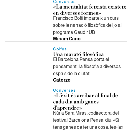
Converses
«La mentalitat feixista existeix
en diverses formes»
Francisco Boffi imparteix un curs
sobre la narració filosòfica del jo al
programa Gaudir UB
Míriam Cano
Golfes
Una marató filosòfica
El Barcelona Pensa porta el
pensament i la filosofia a diversos
espais de la ciutat
Catorze
Converses
«L'èxit és arribar al final de
cada dia amb ganes
d'aprendre»
Núria Sara Miras, codirectora del
festival Barcelona Pensa, diu: «Si
tens ganes de fer una cosa, fes-la»