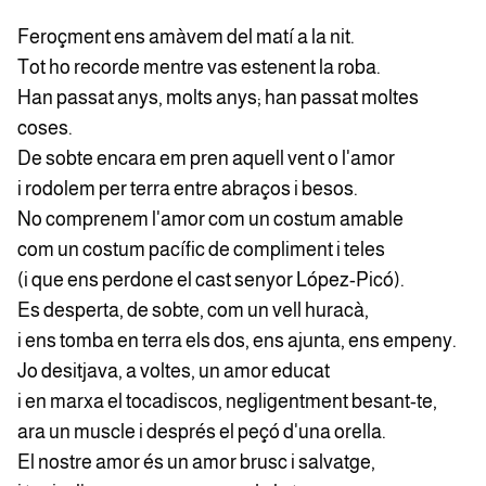
Feroçment ens amàvem del matí a la nit.
Tot ho recorde mentre vas estenent la roba.
Han passat anys, molts anys; han passat moltes
coses.
De sobte encara em pren aquell vent o l'amor
i rodolem per terra entre abraços i besos.
No comprenem l'amor com un costum amable
com un costum pacífic de compliment i teles
(i que ens perdone el cast senyor López-Picó).
Es desperta, de sobte, com un vell huracà,
i ens tomba en terra els dos, ens ajunta, ens empeny.
Jo desitjava, a voltes, un amor educat
i en marxa el tocadiscos, negligentment besant-te,
ara un muscle i després el peçó d'una orella.
El nostre amor és un amor brusc i salvatge,